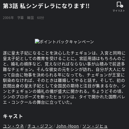
第3話 私シンデレラになります!!
2006年
字幕
韓国
60分
遂に皇太子妃になることを決心したチェギョンは、入宮と同時に
皇太子妃としての教育を受けることに。宮廷用語はもちろんのこ
と、婚礼の順序など、覚えなければならない事が山積みで前途多
難なチェギョン。そんな彼女の元をシンが訪れ、自分が大人にな
って自由に物事を決められる年になっても、チェギョンが王室に
馴染めなければ、そのときは離婚してやると話す。そして、初の
民間出身の皇太子妃として全国民の期待と注目が集まるなか、シ
ンとチェギョンの婚礼の儀が盛大に開かれる。ちょうどその頃、
シンのプロポーズを断ったヒョリンは、タイで開かれた国際バレ
エ・コンクールの舞台に立っていた。
キャスト
ユン・ウネ
チュ・ジフン
John-Hoon
ソン・ジヒョ