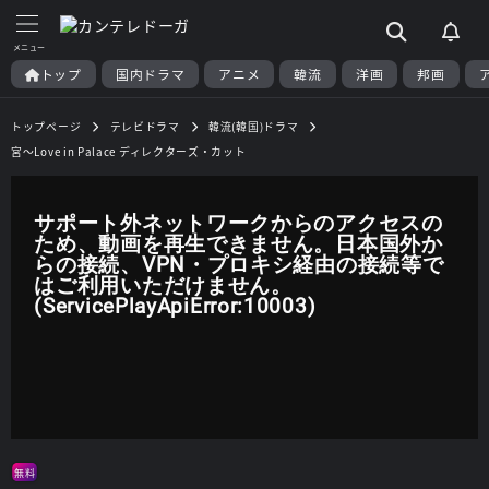
トップ
国内ドラマ
アニメ
韓流
洋画
邦画
トップページ
テレビドラマ
韓流(韓国)ドラマ
宮～Love in Palace ディレクターズ・カット
サポート外ネットワークからのアクセスの
ため、動画を再生できません。日本国外か
らの接続、VPN・プロキシ経由の接続等で
はご利用いただけません。
(ServicePlayApiError:10003)
無料