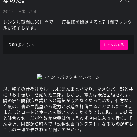
2011年
日本
24分
レンタル期間は30日間で、一度視聴を開始すると7日間でレンタ
ルが終了します。
200ポイント
レンタルする
母、鞠子の仕掛けたルールにまんまとハマり、マメシバ一郎と共
に「お手伝い」を始めた二郎。しかし、電力は未だ回復されず、
隣の家も防御策を講じられ電気が取れなくなっていた。仕方なく
今度は、裏の牛乳屋から電力と水道を拝借することにした二郎。
まんまとコードとホースを繋いでズラかろうとした時、若い店員
と鉢合わせ。だが何故か店員は何も言わず店内に入って行く。そ
んな折、財部から町内で「動物動画コンテスト」なるものが町お
こしの一環で催されると聞くのだが…。