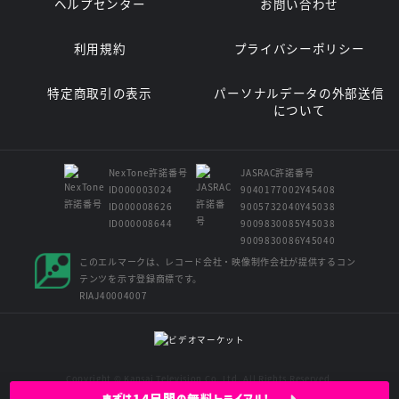
ヘルプセンター
お問い合わせ
利用規約
プライバシーポリシー
特定商取引の表示
パーソナルデータの外部送信
について
NexTone許諾番号
JASRAC許諾番号
ID000003024
9040177002Y45408
ID000008626
9005732040Y45038
ID000008644
9009830085Y45038
9009830086Y45040
このエルマークは、レコード会社・映像制作会社が提供するコン
テンツを示す登録商標です。
RIAJ40004007
Copyright © Kansai Television Co. Ltd. All Rights Reserved.