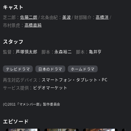
キャスト
芝二郎：
佐藤二朗
北条由紀：
美波
財部陽介：
高橋洋
市村景虎：
高橋直純
スタッフ
監督：
芦塚慎太郎
脚本：
永森裕二
脚本：
亀井亨
テレビドラマ
日本のドラマ
ホームドラマ
再生対応デバイス：
スマートフォン・タブレット・PC
サービス提供：
ビデオマーケット
(C)2011「マメシバ一郎」製作委員会
エピソード