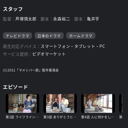
スタッフ
監督：
芦塚慎太郎
脚本：
永森裕二
脚本：
亀井亨
テレビドラマ
日本のドラマ
ホームドラマ
再生対応デバイス：
スマートフォン・タブレット・PC
サービス提供：
ビデオマーケット
(C)2011「マメシバ一郎」製作委員会
エピソード
第2話 ライフラインは直訳すると命綱なのだ。
第3話 ありがとうと言える人は強い人なのだ。
第4話 人に何かをしてあげるなんて一生無いと思っていたのだ。