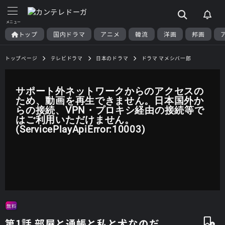
トップ
国内ドラマ
アニメ
韓流
洋画
邦画
トップページ
テレビドラマ
日本のドラマ
ドラマ マメシバ一郎
サポート外ネットワークからのアクセスの
ため、動画を再生できません。日本国外か
らの接続、VPN・プロキシ経由の接続等で
はご利用いただけません。
(ServicePlayApiError:10003)
無料
第1話 部屋と通帳と私と犬なのだ。