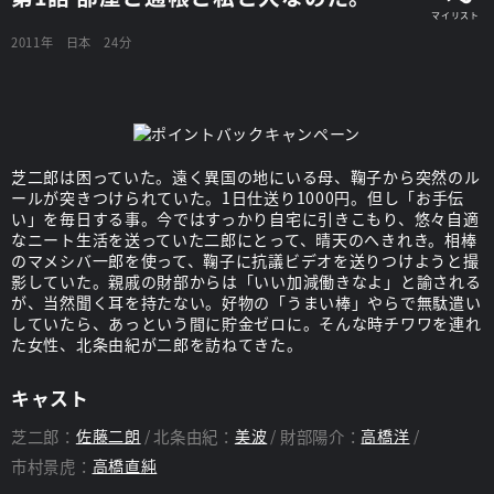
2011年
日本
24分
芝二郎は困っていた。遠く異国の地にいる母、鞠子から突然のル
ールが突きつけられていた。1日仕送り1000円。但し「お手伝
い」を毎日する事。今ではすっかり自宅に引きこもり、悠々自適
なニート生活を送っていた二郎にとって、晴天のへきれき。相棒
のマメシバ一郎を使って、鞠子に抗議ビデオを送りつけようと撮
影していた。親戚の財部からは「いい加減働きなよ」と諭される
が、当然聞く耳を持たない。好物の「うまい棒」やらで無駄遣い
していたら、あっという間に貯金ゼロに。そんな時チワワを連れ
た女性、北条由紀が二郎を訪ねてきた。
キャスト
芝二郎：
佐藤二朗
北条由紀：
美波
財部陽介：
高橋洋
市村景虎：
高橋直純