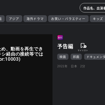
画
アジア
海外ドラマ
お笑い・バラエティー
キッズ
無料
予告編
ため、動画を再生でき
キシ経由の接続等では
映画
邦画
ドキュメン
:10003)
2021年
日本
2分