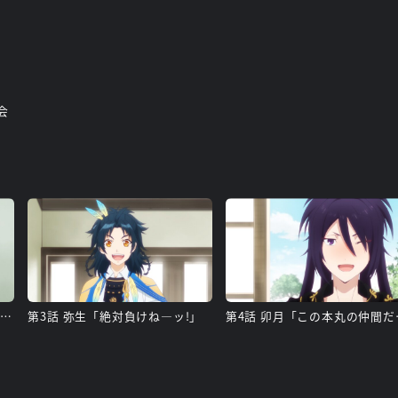
員会
第2話 如月「明日もいい日になりますように」
第3話 弥生「絶対負けね―ッ!」
第4話 