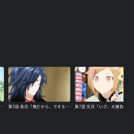
卯月「この本丸の仲間だからだ」
第5話 皐月「俺だから、できること」
第7話 文月「いざ、大勝負」