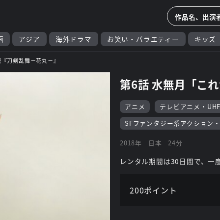
画
アジア
海外ドラマ
お笑い・バラエティー
キッズ
続『刀剣乱舞－花丸－』
第6話 水無月「こ
アニメ
テレビアニメ・UH
SFファンタジー系アクション
2018年
日本
24分
レンタル期間は30日間で、一
200ポイント