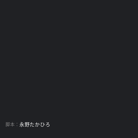
)
永野たかひろ
脚本：