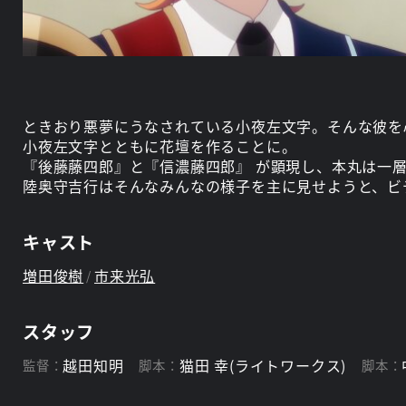
ときおり悪夢にうなされている小夜左文字。そんな彼を
小夜左文字とともに花壇を作ることに。
『後藤藤四郎』と『信濃藤四郎』 が顕現し、本丸は一
陸奥守吉行はそんなみんなの様子を主に見せようと、ビ
キャスト
増田俊樹
市来光弘
スタッフ
越田知明
猫田 幸(ライトワークス)
監督：
脚本：
脚本：