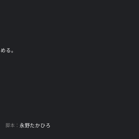
じめる。
)
永野たかひろ
脚本：