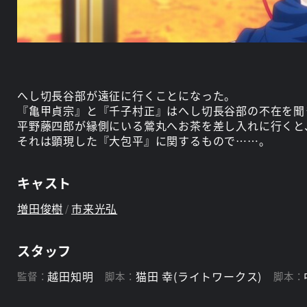
へし切長谷部が遠征に行くことになった。
『亀甲貞宗』と『千子村正』はへし切長谷部の不在を聞
平野藤四郎が縁側にいる鶯丸へお茶を差し入れに行くと
それは顕現した『大包平』に関するもので……。
キャスト
増田俊樹
市来光弘
スタッフ
越田知明
猫田 幸(ライトワークス)
監督：
脚本：
脚本：