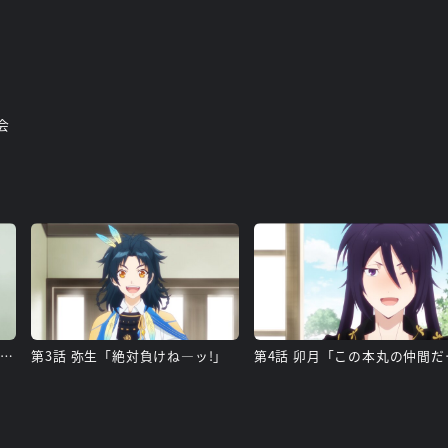
員会
第2話 如月「明日もいい日になりますように」
第3話 弥生「絶対負けね―ッ!」
第4話 