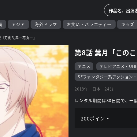
画
アジア
海外ドラマ
お笑い・バラエティー
キッズ
続『刀剣乱舞－花丸－』
第8話 葉月「この
アニメ
テレビアニメ・UH
SFファンタジー系アクション
2018年
日本
24分
レンタル期間は30日間で、一
200ポイント