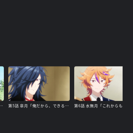
卯月「この本丸の仲間だからだ」
第5話 皐月「俺だから、できること」
第6話 水無月「こ