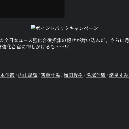
の全日本ユース強化合宿招集の報せが舞い込んだ。さらに月
強化合宿に押しかけるも……!?
岡本信彦
内山昂輝
斉藤壮馬
増田俊樹
名塚佳織
諸星すみ