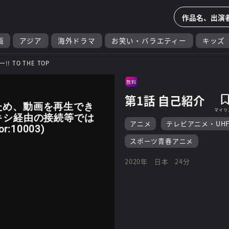
画
アジア
海外ドラマ
お笑い・バラエティー
キッズ
!! TO THE TOP
無料
第1話 自己紹介
ため、動画を再生でき
キシ経由の接続等では
アニメ
テレビアニメ・UH
:10003)
スポーツ青春アニメ
2020年
日本
24分