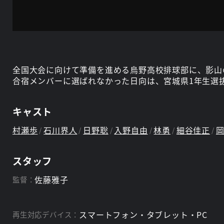
全国大会に向けて準備を進める烏野高校排球部に、影山
合宿メンバーに選ばれなかった日向は、宮城県1年生選抜
キャスト
村瀬歩
石川界人
日野聡
入野自由
林勇
細谷佳正
スタッフ
佐藤雅子
監督：
スマートフォン・タブレット・PC
再生対応デバイス：