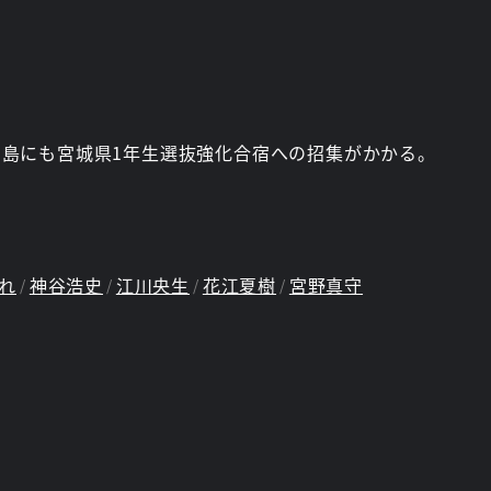
島にも宮城県1年生選抜強化合宿への招集がかかる。
れ
神谷浩史
江川央生
花江夏樹
宮野真守