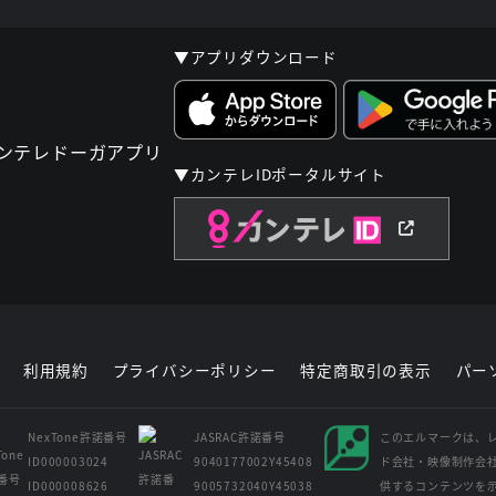
▼アプリダウンロード
▼カンテレIDポータルサイト
利用規約
プライバシーポリシー
特定商取引の表示
パー
NexTone許諾番号
JASRAC許諾番号
このエルマークは、
ID000003024
9040177002Y45408
ド会社・映像制作会
ID000008626
9005732040Y45038
供するコンテンツを