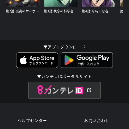
第2話 孤高のサイボーグ
第3話 執念の科学者
第4話 今時の忍者
第5話
▼アプリダウンロード
▼カンテレIDポータルサイト
ヘルプセンター
お問い合わせ