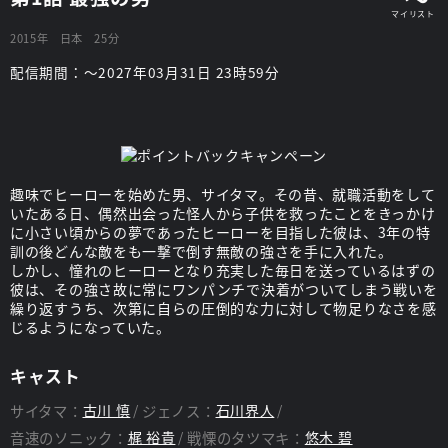
2015年
日本
25分
配信期間：～2027年03月31日 23時59分
趣味でヒーローを始めた男、サイタマ。その昔、就職活動をして
いたある日、偶然出会った怪人から子供を救ったことをきっかけ
に小さい頃からの夢であったヒーローを目指した彼は、3年の特
訓の後どんな敵をも一撃で倒す無敵の強さを手に入れた。
しかし、憧れのヒーローとなり充実した毎日を送っているはずの
彼は、その強さ故に常にワンパンチで決着がついてしまう戦いを
繰り返すうち、次第に自らの圧倒的な力に対して物足りなさを感
じるようになっていた。
キャスト
サイタマ：
古川 慎
ジェノス：
石川界人
音速のソニック：
梶 裕貴
戦慄のタツマキ：
悠木 碧