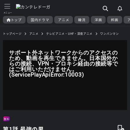
トップ
国内ドラマ
アニメ
韓流
洋画
邦画
トップページ
アニメ
テレビアニメ・UHF・深夜アニメ
ワンパンマン
サポート外ネットワークからのアクセスの
ため、動画を再生できません。日本国外か
らの接続、VPN・プロキシ経由の接続等で
はご利用いただけません。
(ServicePlayApiError:10003)
無料
第1話 最強の男