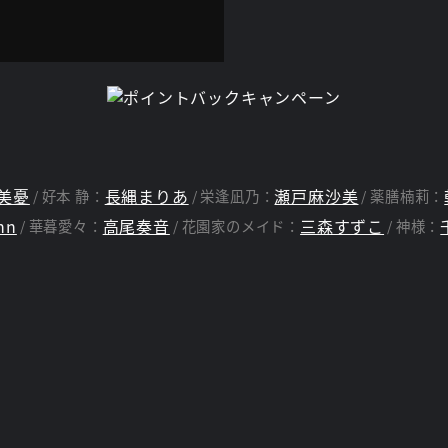
美憂
長縄まりあ
瀬戸麻沙美
好本 静：
栄逢凪乃：
薬膳楠莉：
nn
高尾奏音
三森すずこ
華暮愛々：
花園家のメイド：
神様：