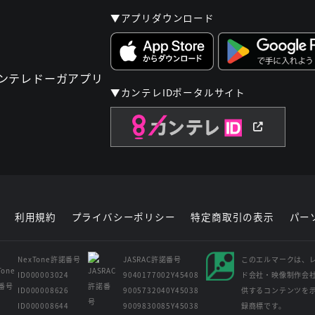
▼アプリダウンロード
▼カンテレIDポータルサイト
利用規約
プライバシーポリシー
特定商取引の表示
パー
NexTone許諾番号
JASRAC許諾番号
このエルマークは、
ID000003024
9040177002Y45408
ド会社・映像制作会
ID000008626
9005732040Y45038
供するコンテンツを
ID000008644
9009830085Y45038
録商標です。