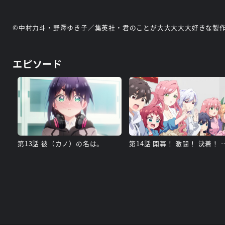
©中村力斗・野澤ゆき子／集英社・君のことが大大大大大好きな製
エピソード
第13話 彼（カノ）の名は。
第14話 開幕！ 激闘！ 決着！ フー