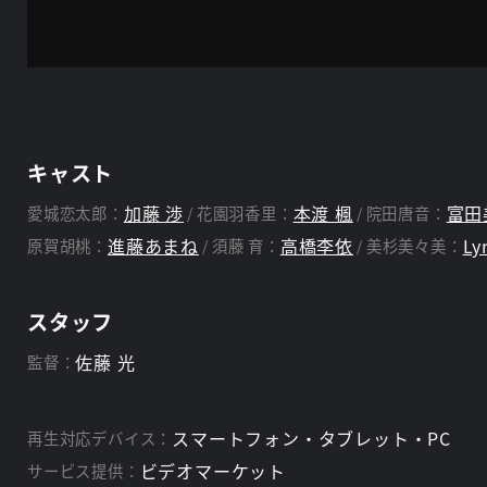
キャスト
加藤 渉
本渡 楓
富田
愛城恋太郎：
花園羽香里：
院田唐音：
進藤あまね
高橋李依
Ly
原賀胡桃：
須藤 育：
美杉美々美：
スタッフ
佐藤 光
監督：
スマートフォン・タブレット・PC
再生対応デバイス：
ビデオマーケット
サービス提供：