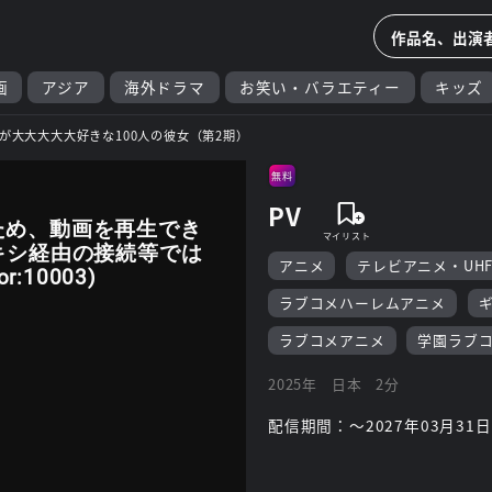
画
アジア
海外ドラマ
お笑い・バラエティー
キッズ
が大大大大大好きな100人の彼女（第2期）
無料
PV
ため、動画を再生でき
キシ経由の接続等では
アニメ
テレビアニメ・UH
:10003)
ラブコメハーレムアニメ
ラブコメアニメ
学園ラブ
2025年
日本
2分
配信期間：～2027年03月31日