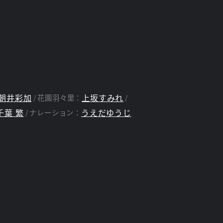
朝井彩加
上坂すみれ
花園羽々里：
千葉 繁
うえだゆうじ
ナレーション：