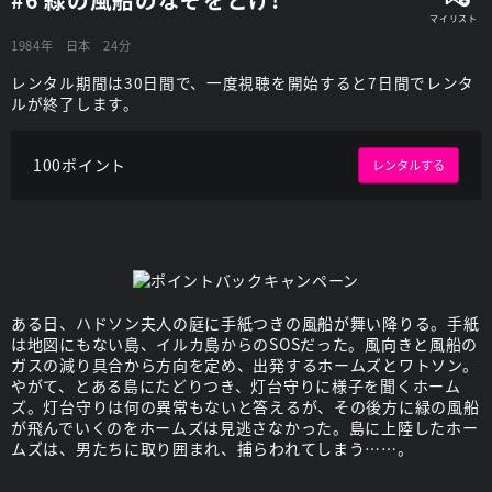
1984年
日本
24分
レンタル期間は30日間で、一度視聴を開始すると7日間でレンタ
ルが終了します。
100ポイント
レンタルする
ある日、ハドソン夫人の庭に手紙つきの風船が舞い降りる。手紙
は地図にもない島、イルカ島からのSOSだった。風向きと風船の
ガスの減り具合から方向を定め、出発するホームズとワトソン。
やがて、とある島にたどりつき、灯台守りに様子を聞くホーム
ズ。灯台守りは何の異常もないと答えるが、その後方に緑の風船
が飛んでいくのをホームズは見逃さなかった。島に上陸したホー
ムズは、男たちに取り囲まれ、捕らわれてしまう……。