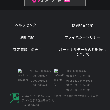
ヘルプセンター
お問い合わせ
利用規約
プライバシーポリシー
特定商取引の表示
パーソナルデータの外部送信
について
NexTone許諾番号
JASRAC許諾番号
ID000003024
9040177002Y45408
ID000008626
9005732040Y45038
ID000008644
9009830085Y45038
9009830086Y45040
このエルマークは、レコード会社・映像制作会社が提供するコン
テンツを示す登録商標です。
RIAJ40004007