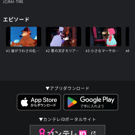
(C)RAI･TMS
エピソード
#1 彼がうわさの名探偵
#2 悪の天才モリアーティ教授
#3 小さなマーサの大事件!?
▼アプリダウンロード
▼カンテレIDポータルサイト