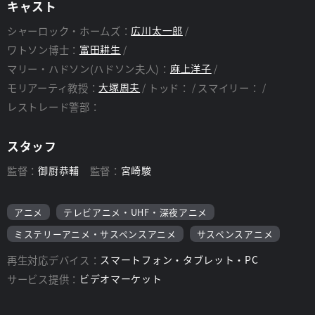
キャスト
シャーロック・ホームズ：
広川太一郎
ワトソン博士：
富田耕生
マリー・ハドソン(ハドソン夫人)：
麻上洋子
モリアーティ教授：
大塚周夫
トッド：
スマイリー：
レストレード警部：
スタッフ
監督：
御厨恭輔
監督：
宮崎駿
アニメ
テレビアニメ・UHF・深夜アニメ
ミステリーアニメ・サスペンスアニメ
サスペンスアニメ
再生対応デバイス：
スマートフォン・タブレット・PC
サービス提供：
ビデオマーケット