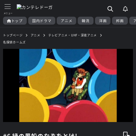
トップ
国内ドラマ
アニメ
韓流
洋画
邦画
トップページ
アニメ
テレビアニメ・UHF・深夜アニメ
名探偵ホームズ
#6 緑の風船のなぞをとけ!