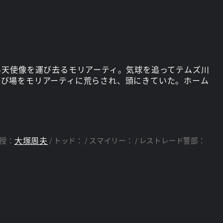
ら天使像を運び去るモリアーティ。気球を追ってテムズ川
遊び場をモリアーティに荒らされ、頭にきていた。ホーム
大塚周夫
授：
トッド：
スマイリー：
レストレード警部：