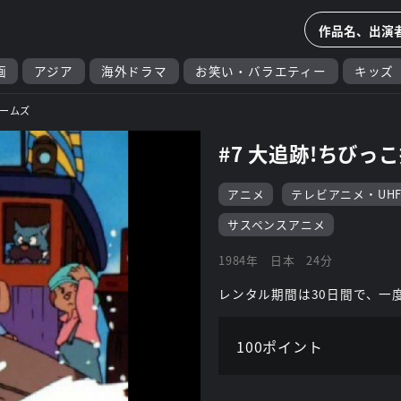
画
アジア
海外ドラマ
お笑い・バラエティー
キッズ
ームズ
#7 大追跡!ちびっ
アニメ
テレビアニメ・UH
サスペンスアニメ
1984年
日本
24分
レンタル期間は30日間で、一
100ポイント