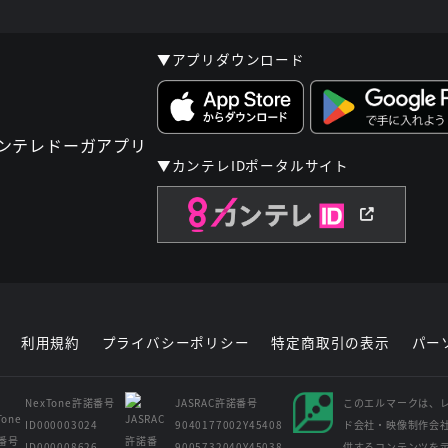
▼アプリダウンロード
▼カンテレIDポータルサイト
利用規約
プライバシーポリシー
特定商取引の表示
パー
NexTone許諾番号
JASRAC許諾番号
このエルマークは、
ID000003024
9040177002Y45408
ド会社・映像制作会
ID000008626
9005732040Y45038
供するコンテンツを