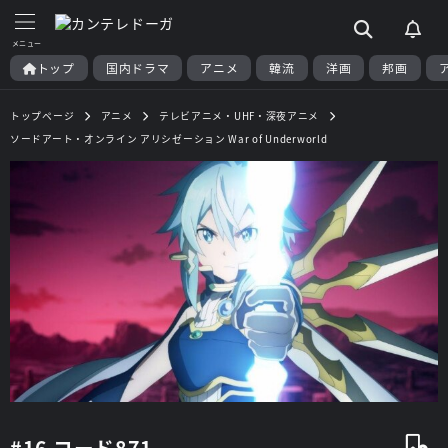
トップ
国内ドラマ
アニメ
韓流
洋画
邦画
トップページ
アニメ
テレビアニメ・UHF・深夜アニメ
ソードアート・オンライン アリシゼーション War of Underworld
#16 コード871