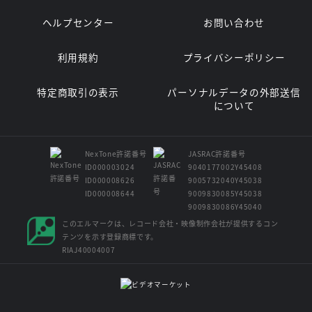
ヘルプセンター
お問い合わせ
利用規約
プライバシーポリシー
特定商取引の表示
パーソナルデータの外部送信
について
NexTone許諾番号
JASRAC許諾番号
ID000003024
9040177002Y45408
ID000008626
9005732040Y45038
ID000008644
9009830085Y45038
9009830086Y45040
このエルマークは、レコード会社・映像制作会社が提供するコン
テンツを示す登録商標です。
RIAJ40004007