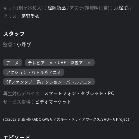
キリト(桐ヶ谷和人)：
松岡禎丞
アスナ(結城明日奈)：
戸松 遥
アリス：
茅野愛衣
スタッフ
監督：
小野 学
アニメ
テレビアニメ・UHF・深夜アニメ
アクション・バトル系アニメ
SFファンタジー系アクション・バトルアニメ
再生対応デバイス：
スマートフォン・タブレット・PC
サービス提供：
ビデオマーケット
(C)2017 川原 礫/KADOKAWA アスキー・メディアワークス/SAO－A Project
エピソード