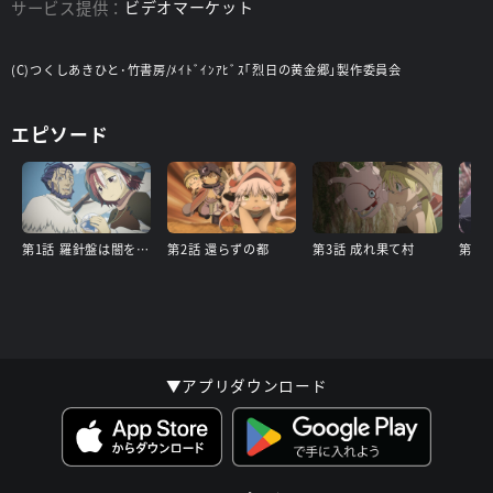
サービス提供：
ビデオマーケット
(C)つくしあきひと･竹書房/ﾒｲﾄﾞｲﾝｱﾋﾞｽ｢烈日の黄金郷｣製作委員会
エピソード
第1話 羅針盤は闇を指した
第2話 還らずの都
第3話 成れ果て村
第4話
▼アプリダウンロード