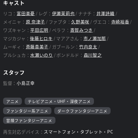
キャスト
リコ：
富田美憂
レグ：
伊瀬茉莉也
ナナチ：
井澤詩織
メイニャ：
原 奈津子
ファプタ：
久野美咲
ヴエコ：
寺崎裕香
ワズキャン：
平田広明
ベラフ：
斎賀みつき
マジカジャ：
後藤ヒロキ
マアアさん：
市ノ瀬加那
ムーギィ：
斉藤貴美子
ガブールン：
竹内良太
プルシュカ：
水瀬いのり
ボンドルド：
森川智之
スタッフ
監督：
小島正幸
アニメ
テレビアニメ・UHF・深夜アニメ
ファンタジー系アニメ
ダークファンタジーアニメ
冒険ファンタジーアニメ
再生対応デバイス：
スマートフォン・タブレット・PC