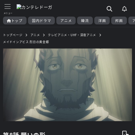
トップ
国内ドラマ
アニメ
韓流
洋画
邦画
トップページ
アニメ
テレビアニメ・UHF・深夜アニメ
メイドインアビス 烈日の黄金郷
第8話 願いの形