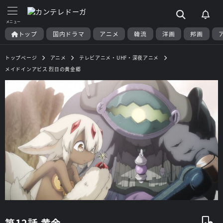
トップ
国内ドラマ
アニメ
韓流
洋画
邦画
トップページ
アニメ
テレビアニメ・UHF・深夜アニメ
メイドインアビス 烈日の黄金郷
第12話 黄金