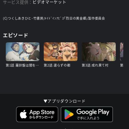
サービス提供：
ビデオマーケット
(C)つくしあきひと･竹書房/ﾒｲﾄﾞｲﾝｱﾋﾞｽ｢烈日の黄金郷｣製作委員会
エピソード
第1話 羅針盤は闇を指した
第2話 還らずの都
第3話 成れ果て村
第4話
▼アプリダウンロード