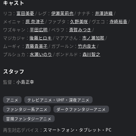
キャスト
リコ：
富田美憂
レグ：
伊瀬茉莉也
ナナチ：
井澤詩織
メイニャ：
原 奈津子
ファプタ：
久野美咲
ヴエコ：
寺崎裕香
ワズキャン：
平田広明
ベラフ：
斎賀みつき
マジカジャ：
後藤ヒロキ
マアアさん：
市ノ瀬加那
ムーギィ：
斉藤貴美子
ガブールン：
竹内良太
プルシュカ：
水瀬いのり
ボンドルド：
森川智之
スタッフ
監督：
小島正幸
アニメ
テレビアニメ・UHF・深夜アニメ
ファンタジー系アニメ
ダークファンタジーアニメ
冒険ファンタジーアニメ
再生対応デバイス：
スマートフォン・タブレット・PC