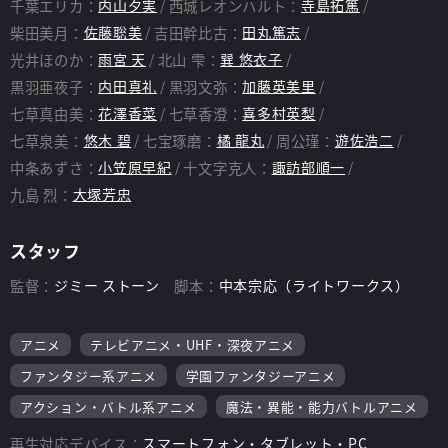
千葉エリカ：
内山夕実
西城レオンハルト：
寺島拓篤
柴田美月：
佐藤聡美
吉田幹比古：
田丸篤志
光井ほのか：
雨宮 天
北山 雫：
巽 悠衣子
黒羽亜夜子：
内田真礼
黒羽文弥：
加藤英美里
七草真由美：
花澤香菜
七草香澄：
喜多村英梨
七草泉美：
悠木 碧
七宝琢磨：
橘 龍丸
周公瑾：
遊佐浩二
中条あずさ：
小笠原早紀
十文字克人：
諏訪部順一
九島 烈：
大塚芳忠
スタッフ
監督：
ジミー ストーン
脚本：
中本宗応（ライトワークス）
アニメ
テレビアニメ・UHF・深夜アニメ
ファンタジー系アニメ
学園ファンタジーアニメ
アクション・バトル系アニメ
魔法・異能・能力バトルアニメ
再生対応デバイス：
スマートフォン・タブレット・PC