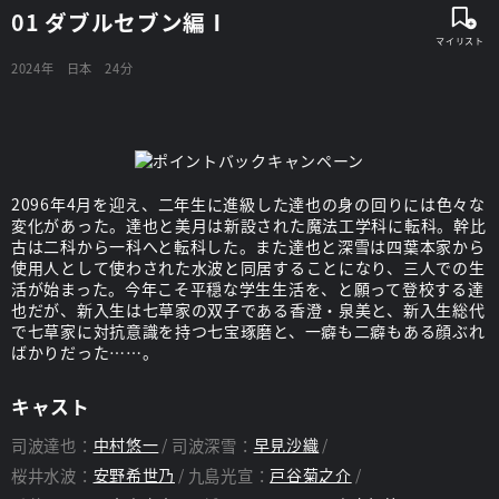
01 ダブルセブン編Ⅰ
2024年
日本
24分
2096年4月を迎え、二年生に進級した達也の身の回りには色々な
変化があった。達也と美月は新設された魔法工学科に転科。幹比
古は二科から一科へと転科した。また達也と深雪は四葉本家から
使用人として使わされた水波と同居することになり、三人での生
活が始まった。今年こそ平穏な学生生活を、と願って登校する達
也だが、新入生は七草家の双子である香澄・泉美と、新入生総代
で七草家に対抗意識を持つ七宝琢磨と、一癖も二癖もある顔ぶれ
ばかりだった……。
キャスト
司波達也：
中村悠一
司波深雪：
早見沙織
桜井水波：
安野希世乃
九島光宣：
戸谷菊之介