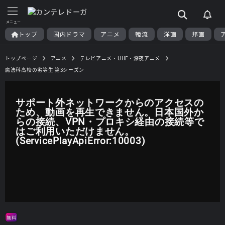
トップ
国内ドラマ
アニメ
韓流
洋画
邦画
トップページ
アニメ
テレビアニメ・UHF・深夜アニメ
魔法科高校の劣等生 第3シーズン
サポート外ネットワークからのアクセスの
ため、動画を再生できません。日本国外か
らの接続、VPN・プロキシ経由の接続等で
はご利用いただけません。
(ServicePlayApiError:10003)
無料