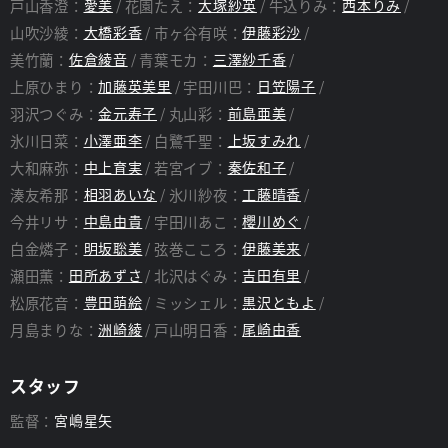
戸山香澄：
愛美
花園たえ：
大塚紗英
牛込りみ：
西本りみ
山吹沙綾：
大橋彩香
市ヶ谷有咲：
伊藤彩沙
美竹蘭：
佐倉綾音
青葉モカ：
三澤紗千香
上原ひまり：
加藤英美里
宇田川巴：
日笠陽子
羽沢つぐみ：
金元寿子
丸山彩：
前島亜美
氷川日菜：
小澤亜李
白鷺千聖：
上坂すみれ
大和麻弥：
中上育実
若宮イブ：
秦佐和子
湊友希那：
相羽あいな
氷川紗夜：
工藤晴香
今井リサ：
中島由貴
宇田川あこ：
櫻川めぐ
白金燐子：
明坂聡美
弦巻こころ：
伊藤美来
瀬田薫：
田所あずさ
北沢はぐみ：
吉田有里
松原花音：
豊田萌絵
ミッシェル：
黒沢ともよ
月島まりな：
洲崎綾
戸山明日香：
尾崎由香
スタッフ
監督：
宮嶋星矢