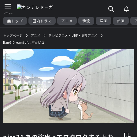
トップ
国内ドラマ
アニメ
韓流
洋画
邦画
トップページ
アニメ
テレビアニメ・UHF・深夜アニメ
BanG Dream! ガルパ☆ピコ
pico21 あの演出ってワクワクするよね