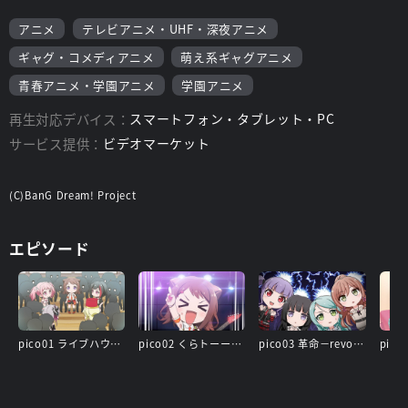
アニメ
テレビアニメ・UHF・深夜アニメ
ギャグ・コメディアニメ
萌え系ギャグアニメ
青春アニメ・学園アニメ
学園アニメ
再生対応デバイス：
スマートフォン・タブレット・PC
サービス提供：
ビデオマーケット
(C)BanG Dream! Project
エピソード
pico01 ライブハウス「さーくる」
pico02 くらトーーーーク
pico03 革命－revolution－