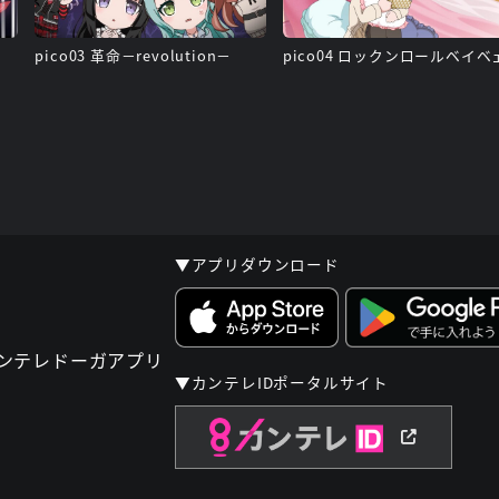
pico03 革命－revolution－
pico04 ロックンロールベイベ
▼アプリダウンロード
▼カンテレIDポータルサイト