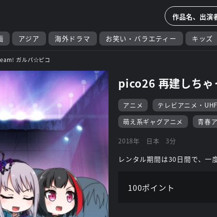
画
アジア
海外ドラマ
お笑い・バラエティー
キッズ
Dream! ガルパ☆ピコ
pico26 再建しちゃ
アニメ
テレビアニメ・UH
萌え系ギャグアニメ
青春
2018年
日本
3分
レンタル期間は30日間で、一
100ポイント