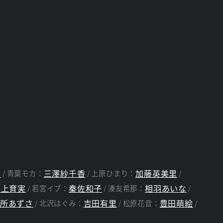
音
三澤紗千香
加藤英美里
青葉モカ：
上原ひまり：
中上育実
秦佐和子
相羽あいな
若宮イブ：
湊友希那：
所あずさ
吉田有里
豊田萌絵
北沢はぐみ：
松原花音：