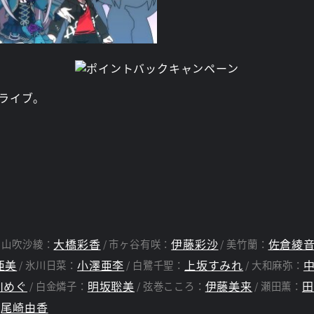
ライブ。
大橋彩香
伊藤彩沙
佐倉綾
山吹沙綾：
市ヶ谷有咲：
美竹蘭：
亜美
小澤亜李
上坂すみれ
氷川日菜：
白鷺千聖：
大和麻弥：
川めぐ
明坂聡美
伊藤美来
田
白金燐子：
弦巻こころ：
瀬田薫：
尾崎由香
：