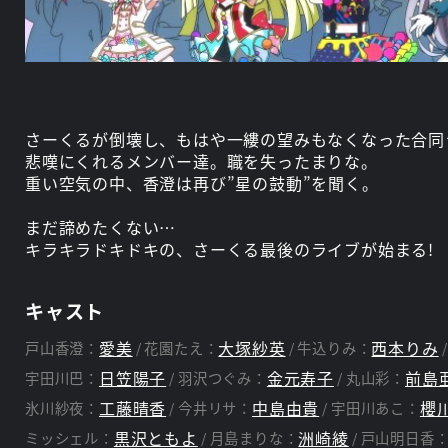
さーくるが倒壊し、もはや一縷の望みもなくなった合同
悲嘆にくれるメンバー達。職を失ったまりな。
重い空気の中、香澄は再び”星の鼓動”を聞く。
まだ諦めたくない…
キラキラドキドキの、さーくる最後のライブが始まる!
キャスト
愛美
大塚紗英
西本りみ
戸山香澄：
花園たえ：
牛込りみ：
日笠陽子
金元寿子
前島
宇田川巴：
羽沢つぐみ：
丸山彩：
工藤晴香
中島由貴
櫻
氷川紗夜：
今井リサ：
宇田川あこ：
黒沢ともよ
洲崎綾
ミッシェル：
月島まりな：
戸山明日香