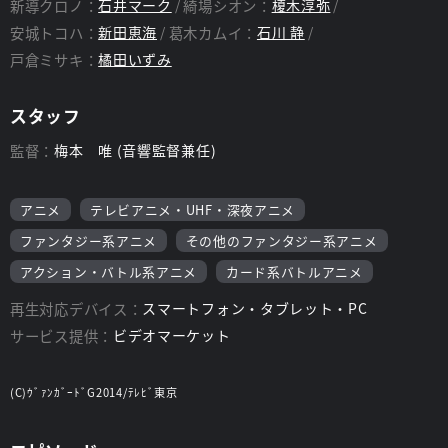
新導クロノ：
石井マーク
綺場シオン：
榎木淳弥
安城トコハ：
新田恵海
葛木カムイ：
石川 静
戸倉ミサキ：
橘田いずみ
スタッフ
監督：
梅本 唯 (音響監督兼任)
アニメ
テレビアニメ・UHF・深夜アニメ
ファンタジー系アニメ
その他のファンタジー系アニメ
アクション・バトル系アニメ
カード系バトルアニメ
再生対応デバイス：
スマートフォン・タブレット・PC
サービス提供：
ビデオマーケット
(C)ｳﾞｧﾝｶﾞｰﾄﾞG2014/ﾃﾚﾋﾞ東京