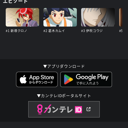
エピソード
#1 新導クロノ
#2 葛木カムイ
#3 伊吹コウジ
#5 
▼アプリダウンロード
▼カンテレIDポータルサイト