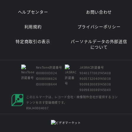
ヘルプセンター
お問い合わせ
利用規約
プライバシーポリシー
特定商取引の表示
パーソナルデータの外部送信
について
NexTone許諾番号
JASRAC許諾番号
ID000003024
9040177002Y45408
ID000008626
9005732040Y45038
ID000008644
9009830085Y45038
9009830086Y45040
このエルマークは、レコード会社・映像制作会社が提供するコン
テンツを示す登録商標です。
RIAJ40004007