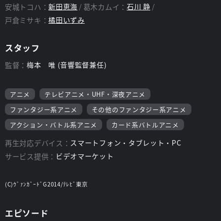
安城トコハ：
新田恵海
葛木カムイ：
石川 静
戸倉ミサキ：
橘田いずみ
スタッフ
監督：
梅本 唯 (音響監督兼任)
アニメ
テレビアニメ・UHF・深夜アニメ
ファンタジー系アニメ
その他のファンタジー系アニメ
アクション・バトル系アニメ
カード系バトルアニメ
再生対応デバイス：
スマートフォン・タブレット・PC
サービス提供：
ビデオマーケット
(C)ｳﾞｧﾝｶﾞｰﾄﾞG2014/ﾃﾚﾋﾞ東京
エピソード