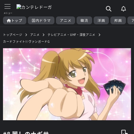
トップ
国内ドラマ
アニメ
韓流
洋画
邦画
トップページ
アニメ
テレビアニメ・UHF・深夜アニメ
カードファイト!! ヴァンガードG
#8 麗しのナギサ