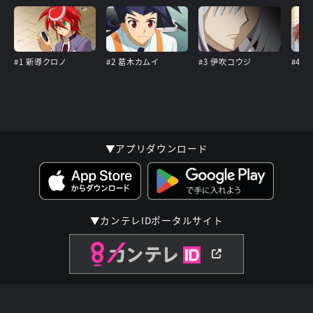
#1 新導クロノ
#2 葛木カムイ
#3 伊吹コウジ
#4 
▼アプリダウンロード
▼カンテレIDポータルサイト