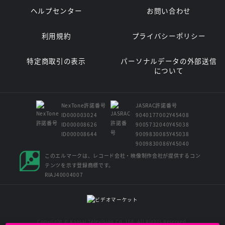
ヘルプセンター
お問い合わせ
利用規約
プライバシーポリシー
特定商取引の表示
パーソナルデータの外部送信
について
NexTone許諾番号
JASRAC許諾番号
ID000003024
9040177002Y45408
ID000008626
9005732040Y45038
ID000008644
9009830085Y45038
9009830086Y45040
このエルマークは、レコード会社・映像制作会社が提供するコン
テンツを示す登録商標です。
RIAJ40004007
Copyright © Kansai Television Co. Ltd. All Rights Reserved.