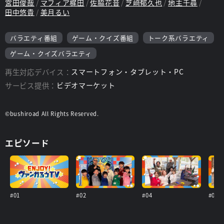
宮田俊哉
マフィア梶田
佐脇花音
芝﨑郁久也
地主千尋
田中悠貴
美月るい
バラエティ番組
ゲーム・クイズ番組
トーク系バラエティ
ゲーム・クイズバラエティ
再生対応デバイス：
スマートフォン・タブレット・PC
サービス提供：
ビデオマーケット
©bushiroad All Rights Reserved.
エピソード
#01
#02
#04
#05