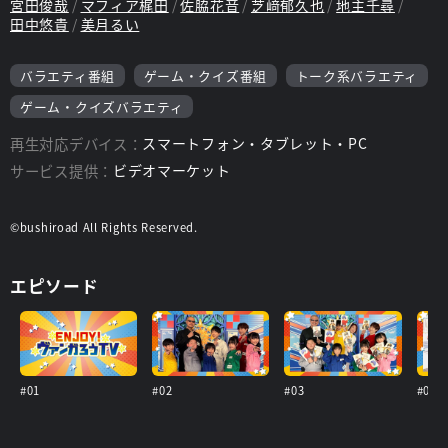
宮田俊哉
マフィア梶田
佐脇花音
芝﨑郁久也
地主千尋
田中悠貴
美月るい
バラエティ番組
ゲーム・クイズ番組
トーク系バラエティ
ゲーム・クイズバラエティ
再生対応デバイス：
スマートフォン・タブレット・PC
サービス提供：
ビデオマーケット
©bushiroad All Rights Reserved.
エピソード
#01
#02
#03
#04