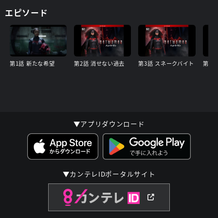
エピソード
第1話 新たな希望
第2話 消せない過去
第3話 スネークバイト
第4話
▼アプリダウンロード
▼カンテレIDポータルサイト