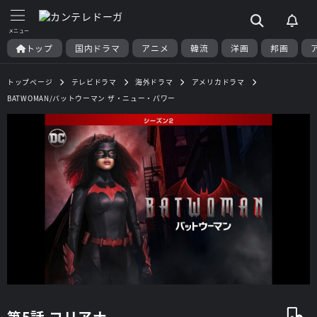
トップ
国内ドラマ
アニメ
韓流
洋画
邦画
トップページ
テレビドラマ
海外ドラマ
アメリカドラマ
BATWOMAN/バットウーマン ザ・ニュー・パワー
第5話 コリアナ