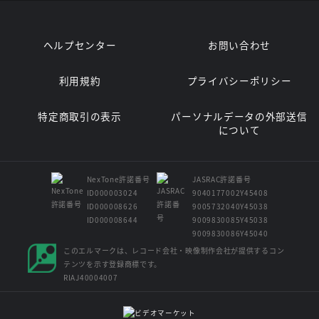
ヘルプセンター
お問い合わせ
利用規約
プライバシーポリシー
特定商取引の表示
パーソナルデータの外部送信
について
NexTone許諾番号
JASRAC許諾番号
ID000003024
9040177002Y45408
ID000008626
9005732040Y45038
ID000008644
9009830085Y45038
9009830086Y45040
このエルマークは、レコード会社・映像制作会社が提供するコン
テンツを示す登録商標です。
RIAJ40004007