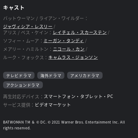
キャスト
バットウーマン / ライアン・ワイルダー：
ジャヴィシア・レスリー
アリス / ベス・ケイン：
レイチェル・スカーステン
ソフィー・ムーア：
ミーガン・タンディ
メアリー・ハミルトン：
ニコール・カン
ルーク・フォックス：
キャムラス・ジョンソン
テレビドラマ
海外ドラマ
アメリカドラマ
アクションドラマ
再生対応デバイス：
スマートフォン・タブレット・PC
サービス提供：
ビデオマーケット
BATWOMAN TM ＆ © DC. © 2021 Warner Bros. Entertainment Inc. All
rights reserved.