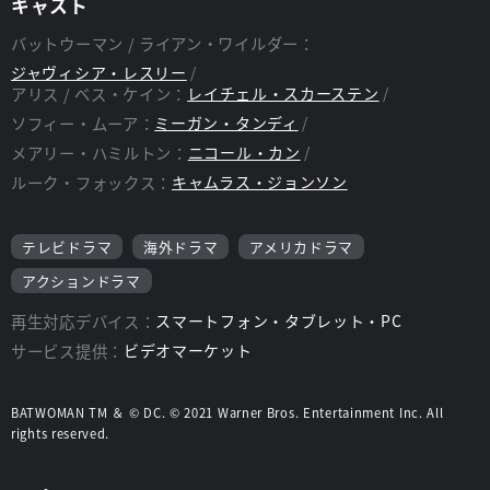
キャスト
バットウーマン / ライアン・ワイルダー：
ジャヴィシア・レスリー
アリス / ベス・ケイン：
レイチェル・スカーステン
ソフィー・ムーア：
ミーガン・タンディ
メアリー・ハミルトン：
ニコール・カン
ルーク・フォックス：
キャムラス・ジョンソン
テレビドラマ
海外ドラマ
アメリカドラマ
アクションドラマ
再生対応デバイス：
スマートフォン・タブレット・PC
サービス提供：
ビデオマーケット
BATWOMAN TM ＆ © DC. © 2021 Warner Bros. Entertainment Inc. All
rights reserved.