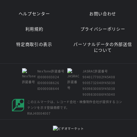
ヘルプセンター
お問い合わせ
利用規約
プライバシーポリシー
特定商取引の表示
パーソナルデータの外部送信
について
NexTone許諾番号
JASRAC許諾番号
ID000003024
9040177002Y45408
ID000008626
9005732040Y45038
ID000008644
9009830085Y45038
9009830086Y45040
このエルマークは、レコード会社・映像制作会社が提供するコン
テンツを示す登録商標です。
RIAJ40004007