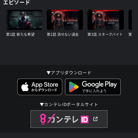
エピソード
第1話 新たな希望
第2話 消せない過去
第3話 スネークバイト
第4話
▼アプリダウンロード
▼カンテレIDポータルサイト