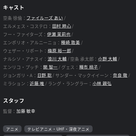
キャスト
空条 徐倫：
ファイルーズ あい
エルメェス・コステロ：
田村 睦心
フー・ファイターズ：
伊瀬 茉莉也
エンポリオ・アルニーニョ：
種崎 敦美
ウェザー・リポート：
梅原 裕一郎
ナルシソ・アナスイ：
浪川 大輔
空条 承太郎：
小野 大輔
エンリコ・プッチ：
関 智一
グェス：
種市 桃子
ジョンガリ・A：
日野 聡
サンダー・マックイイーン：
奈良 徹
ミラション：
近藤 唯
ラング・ラングラー：
小林 親弘
スタッフ
監督：
加藤 敏幸
アニメ
テレビアニメ・UHF・深夜アニメ