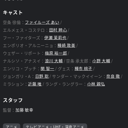
キャスト
空条 徐倫：
ファイルーズ あい
エルメェス・コステロ：
田村 睦心
フー・ファイターズ：
伊瀬 茉莉也
エンポリオ・アルニーニョ：
種崎 敦美
ウェザー・リポート：
梅原 裕一郎
ナルシソ・アナスイ：
浪川 大輔
空条 承太郎：
小野 大輔
エンリコ・プッチ：
関 智一
グェス：
種市 桃子
ジョンガリ・A：
日野 聡
サンダー・マックイイーン：
奈良 徹
ミラション：
近藤 唯
ラング・ラングラー：
小林 親弘
スタッフ
監督：
加藤 敏幸
アニメ
テレビアニメ・UHF・深夜アニメ