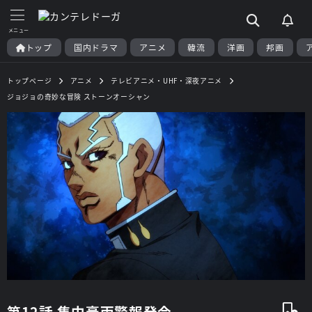
トップ
国内ドラマ
アニメ
韓流
洋画
邦画
トップページ
アニメ
テレビアニメ・UHF・深夜アニメ
ジョジョの奇妙な冒険 ストーンオーシャン
第12話 集中豪雨警報発令