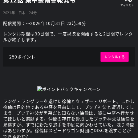
2021年
日本
24分
配信期間：～2026年10月31日 23時59分
レンタル期間は30日間で、一度視聴を開始すると2日間でレンタ
ルが終了します。
250ポイント
レンタルする
ラング・ラングラーを退けた徐倫とウェザー・リポート。しかし
徐倫は目的地である中庭を目前にして、プッチ神父と遭遇してし
まう。プッチ神父が黒幕だと知らない徐倫は、彼に中庭へ行かせ
てほしいと懇願する。仲間の存在を警戒したプッチ神父は徐倫を
見逃すが、すでに新たな追手を中庭に向かわせていた。残り時間
はあとわずか。徐倫はスピードワゴン財団にDISCを渡すことが
できるのか?