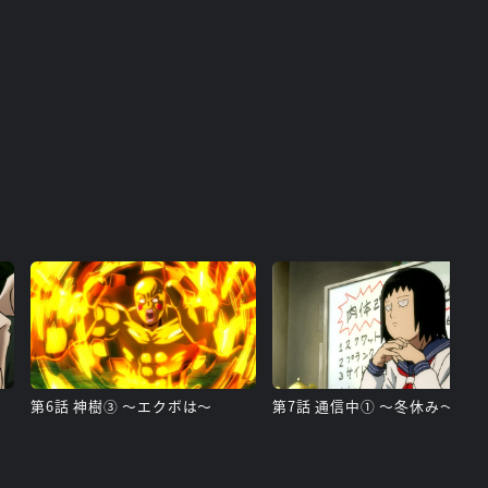
第6話 神樹③ ～エクボは～
第7話 通信中① ～冬休み～