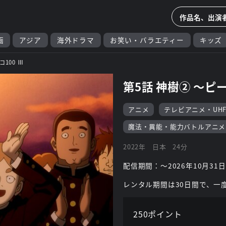
画
アジア
海外ドラマ
お笑い・バラエティー
キッズ
100 Ⅲ
第5話 神樹② ～ピ
アニメ
テレビアニメ・UH
魔法・異能・能力バトルアニメ
2022年
日本
24分
配信期間：～2026年10月31日
レンタル期間は30日間で、一
250ポイント