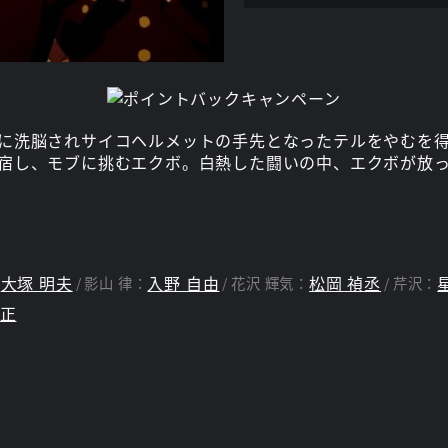
に洗脳されサイコヘルメットの手先となったテルをやむを
宿し、モブに挑むエクボ。白熱した闘いの中、エクボが放
大塚 明夫
入野 自由
松岡 禎丞
：
影山 律：
花沢 輝気：
芹沢：
佳正