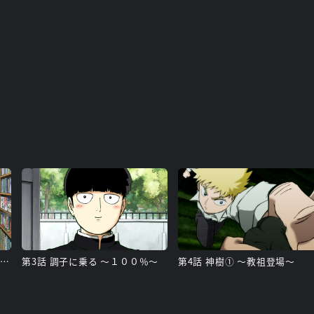
第2話 妖怪ハンター・天草晴明登場！ ～百鬼の脅威！！～
第3話 調子に乗る ～１００％～
第4話 神樹① ～教祖登場～