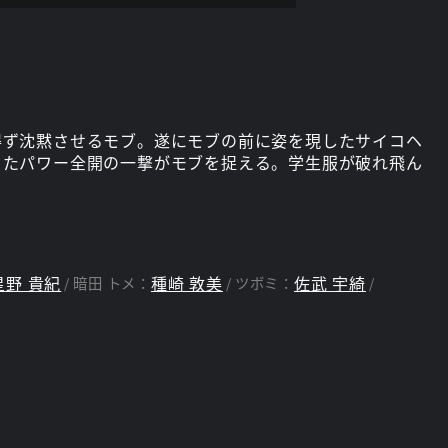
得ず沈黙させるモブ。遂にモブの前に姿を現したサイコヘ
ったパワー全開の一撃がモブを捉える。学生服が破れ飛ん
星野 貴紀
種崎 敦美
佐武 宇綺
暗田 トメ：
ツボミ：