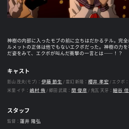
神樹の内部に入ったモブの前に立ちはだかるテル。完全
ルメットの正体は他でもないエクボだった。神樹の力を
だ姿をみて、エクボが叫んだ衝撃の一言とは――！？
キャスト
伊藤 節生
櫻井 孝宏
影山 茂夫(モブ)：
霊幻 新隆：
エクボ
嶋村 侑
関 俊彦
細谷 
米里 イチ：
郷田 武蔵：
鬼瓦 天牙：
スタッフ
蓮井 隆弘
監督：