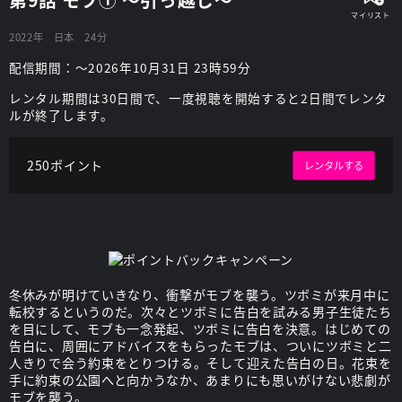
2022年
日本
24分
配信期間：～2026年10月31日 23時59分
レンタル期間は30日間で、一度視聴を開始すると2日間でレンタ
ルが終了します。
250ポイント
レンタルする
冬休みが明けていきなり、衝撃がモブを襲う。ツボミが来月中に
転校するというのだ。次々とツボミに告白を試みる男子生徒たち
を目にして、モブも一念発起、ツボミに告白を決意。はじめての
告白に、周囲にアドバイスをもらったモブは、ついにツボミと二
人きりで会う約束をとりつける。そして迎えた告白の日。花束を
手に約束の公園へと向かうなか、あまりにも思いがけない悲劇が
モブを襲う。