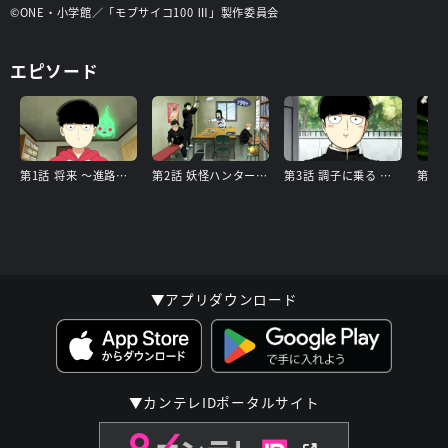
©ONE・小学館／「モブサイコ100 Ⅲ」製作委員会
エピソード
第1話 将来 ～進路希望～
第2話 妖怪ハンター・天草晴明登場！ ～百鬼の脅威！！～
第3話 調子に乗る ～１００％～
▼アプリダウンロード
▼カンテレIDポータルサイト