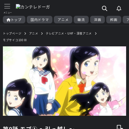
トップ
国内ドラマ
アニメ
韓流
洋画
邦画
トップページ
アニメ
テレビアニメ・UHF・深夜アニメ
モブサイコ100 Ⅲ
第9話 モブ① ～引っ越し～