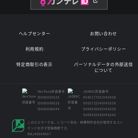
ヘルプセンター
お問い合わせ
利用規約
プライバシーポリシー
特定商取引の表示
パーソナルデータの外部送信
について
NexTone許諾番号
JASRAC許諾番号
ID000003024
9040177002Y45408
ID000008626
9005732040Y45038
ID000008644
9009830085Y45038
9009830086Y45040
このエルマークは、レコード会社・映像制作会社が提供するコン
テンツを示す登録商標です。
RIAJ40004007