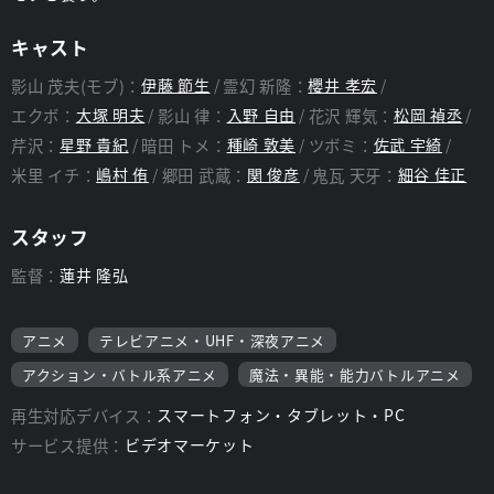
キャスト
影山 茂夫(モブ)：
伊藤 節生
霊幻 新隆：
櫻井 孝宏
エクボ：
大塚 明夫
影山 律：
入野 自由
花沢 輝気：
松岡 禎丞
芹沢：
星野 貴紀
暗田 トメ：
種崎 敦美
ツボミ：
佐武 宇綺
米里 イチ：
嶋村 侑
郷田 武蔵：
関 俊彦
鬼瓦 天牙：
細谷 佳正
スタッフ
監督：
蓮井 隆弘
アニメ
テレビアニメ・UHF・深夜アニメ
アクション・バトル系アニメ
魔法・異能・能力バトルアニメ
再生対応デバイス：
スマートフォン・タブレット・PC
サービス提供：
ビデオマーケット