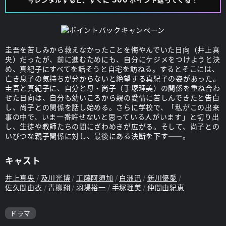
圭吾を苦しみから救えなかったことを悔やんでいた日向（井上真
央）だったが、前に進むためにも、自分にケジメをつけようと決
め、真紀子にすべてを話そうと自宅を訪ねる。するとそこには、
亡き息子の気持ちが分からないと絶望する真紀子の姿があった。
圭吾と真紀子に、自分と母・尚子（手塚理美）の関係を重ね合わ
せた日向は、自分も幼いころから親の愛情に苦しんできたと告白
し、尚子との関係を話し始める。さらに学校で、「私がこの出来
事の中で、いま一番許せないと思っている人がいます」と切り出
し、生徒や教師たちの間にざわめきが広がる。そして、尚子との
いびつな親子関係に対し、最後にある決断を下す――。
キャスト
井上真央
及川光博
工藤阿須加
白洲迅
新川優愛
佐久間由衣
青柳翔
羽場裕一
手塚理美
仲間由紀恵
ドラマ