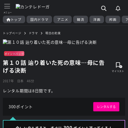
トップ
国内ドラマ
アニメ
韓流
洋画
邦画
トップページ
ドラマ
明日の約束
ポイントバック
第１０話 辿り着いた死の意味…母に告
げる決断
2017年
日本
46分
レンタル期間は8日間です。
300ポイント
レンタルする
300
今レンタルすると、すぐに
ポイント返ってくる！