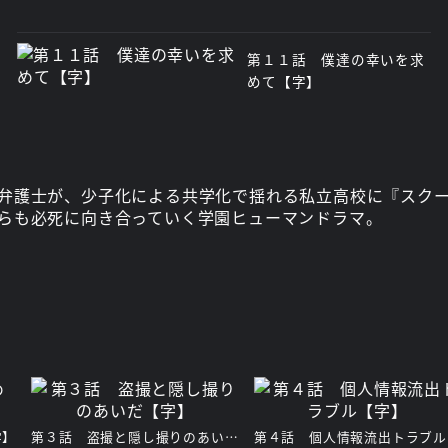
第１１話 僕達の幸いを求
めて【字】
弁護士が、少子化による共学化で揺れる私立高校に『スク
らも必死に向き合っていく学園ヒューマンドラマ。
字】
第３話 盗撮と隠し撮りのあいだ【字】
第