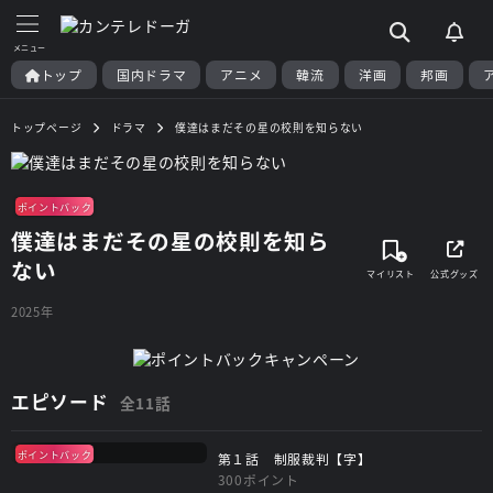
トップ
国内ドラマ
アニメ
韓流
洋画
邦画
トップページ
ドラマ
僕達はまだその星の校則を知らない
ポイントバック
僕達はまだその星の校則を知ら
ない
2025年
エピソード
全11話
ポイントバック
第１話 制服裁判【字】
300ポイント