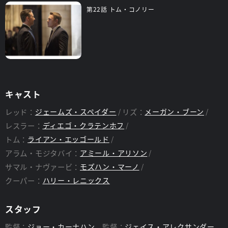
第22話 トム・コノリー
キャスト
レッド：
ジェームズ・スペイダー
リズ：
メーガン・ブーン
レスラー：
ディエゴ・クラテンホフ
トム：
ライアン・エッゴールド
アラム・モジタバイ：
アミール・アリソン
サマル・ナヴァービ：
モズハン・マーノ
クーパー：
ハリー・レニックス
スタッフ
監督：
ジョー・カーナハン
監督：
ジェイス・アレクサンダー