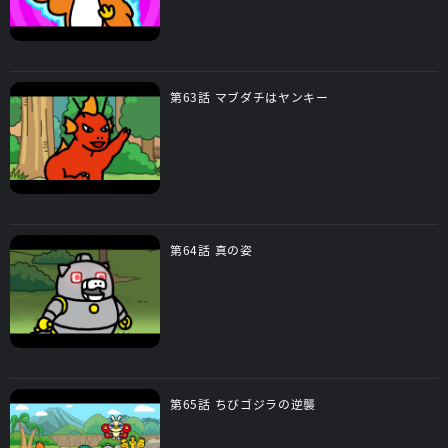
第63話 マブダチはヤンキー
第64話 真の姿
第65話 ちびゴジラの逆襲