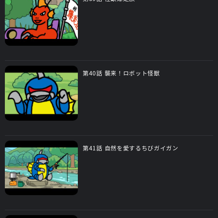
第40話 襲来！ロボット怪獣
第41話 自然を愛するちびガイガン