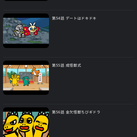
第54話 デートはドキドキ
第55話 成怪獣式
第56話 金欠怪獣ちびギドラ