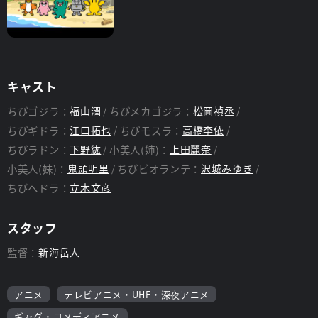
キャスト
ちびゴジラ：
福山潤
ちびメカゴジラ：
松岡禎丞
ちびギドラ：
江口拓也
ちびモスラ：
高橋李依
ちびラドン：
下野紘
小美人(姉)：
上田麗奈
小美人(妹)：
鬼頭明里
ちびビオランテ：
沢城みゆき
ちびヘドラ：
立木文彦
スタッフ
監督：
新海岳人
アニメ
テレビアニメ・UHF・深夜アニメ
ギャグ・コメディアニメ