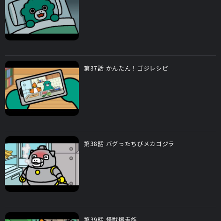
第37話 かんたん！ゴジレシピ
第38話 バグったちびメカゴジラ
第39話 怪獣爆走族