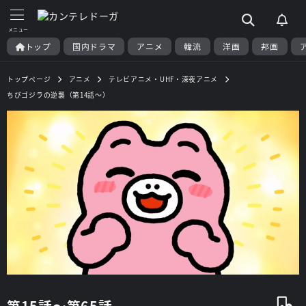
トップ
国内ドラマ
アニメ
韓流
洋画
邦画
トップページ
アニメ
テレビアニメ・UHF・深夜アニメ
ちびゴジラの逆襲（第14話～）
第15話～第65話