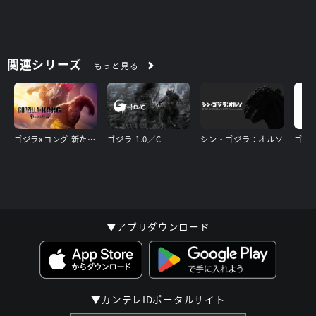
関連シリーズ
もっと見る
ゴジラxコング 新たなる帝国
ゴジラ-1.0／C
シン・ゴジラ：オルソ
ゴジラ
▼アプリダウンロード
▼カンテレIDポータルサイト