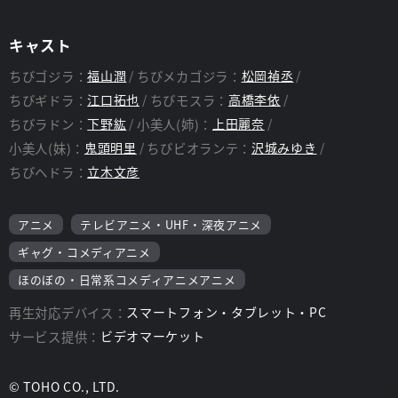
ント
スタッフ
キャスト
監督：
新海岳人
ちびゴジラ：
福山潤
ちびメカゴジラ：
松岡禎丞
ちびギドラ：
江口拓也
ちびモスラ：
高橋李依
ちびラドン：
下野紘
小美人(姉)：
上田麗奈
小美人(妹)：
鬼頭明里
ちびビオランテ：
沢城みゆき
ちびヘドラ：
立木文彦
アニメ
テレビアニメ・UHF・深夜アニメ
ギャグ・コメディアニメ
ほのぼの・日常系コメディアニメアニメ
再生対応デバイス：
スマートフォン・タブレット・PC
サービス提供：
ビデオマーケット
© TOHO CO., LTD.