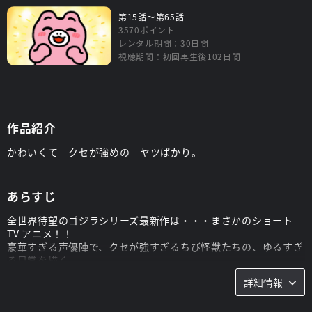
第15話～第65話
3570ポイント
レンタル期間：30日間
視聴期間：初回再生後102日間
作品紹介
かわいくて クセが強めの ヤツばかり。
あらすじ
全世界待望のゴジラシリーズ最新作は・・・まさかのショート
TV アニメ！！
豪華すぎる声優陣で、クセが強すぎるちび怪獣たちの、ゆるすぎ
る日常を描く。
果たしてちびゴジラは父であるゴジラのような立派な大怪獣にな
詳細情報
れるのか！？
毎話3分くらいで送るノンストップモンスターエンターテインメ