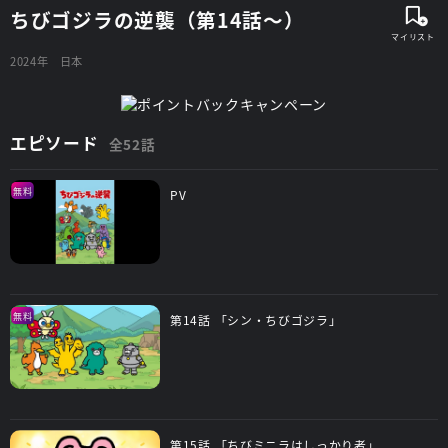
ちびゴジラの逆襲（第14話～）
2024年
日本
エピソード
全52話
無料
PV
無料
第14話 「シン・ちびゴジラ」
第15話 「ちびミニラはしっかり者」