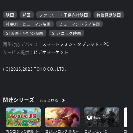
映画
邦画
ファミリー・子供向け映画
特撮怪獣映画
社会派・ヒューマン映画
ヒューマンドラマ映画
SF映画・宇宙の映画
SFパニック映画
再生対応デバイス：
スマートフォン・タブレット・PC
サービス提供：
ビデオマーケット
(Ｃ)2016,2023 TOHO CO., LTD.
関連シリーズ
もっと見る
ちびゴジラの逆襲（第14話～）
ゴジラxコング 新たなる帝国
ゴジラ-1.0／C
ゴジラ