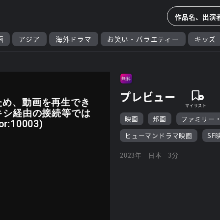
画
アジア
海外ドラマ
お笑い・バラエティー
キッズ
無料
プレビュー
ため、動画を再生でき
キシ経由の接続等では
映画
邦画
ファミリー
:10003)
ヒューマンドラマ映画
SF
2023年
日本
3分