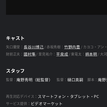
キャスト
長谷川博己
竹野内豊
矢口蘭堂：
赤坂秀樹：
カヨコ・アン
國村隼
平泉成
柄本明
財前正夫：
里見祐介：
東竜太：
大
スタッフ
庵野秀明（総監督）
樋口真嗣
庵野
監督：
監督：
脚本：
スマートフォン・タブレット・PC
再生対応デバイス：
ビデオマーケット
サービス提供：