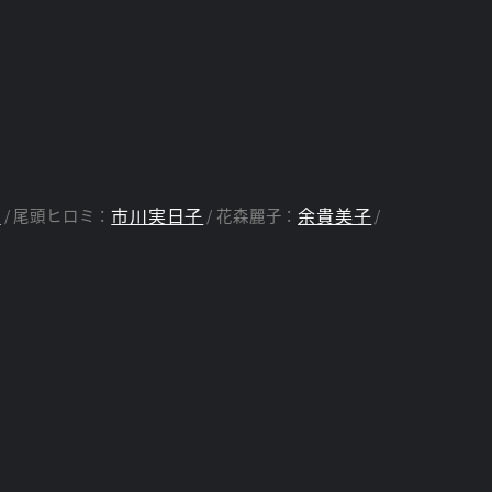
諭
市川実日子
余貴美子
尾頭ヒロミ：
花森麗子：