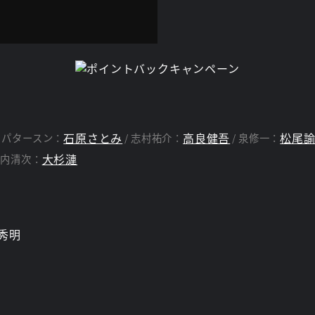
石原さとみ
高良健吾
松尾
・パタースン：
志村祐介：
泉修一：
大杉漣
河内清次：
秀明