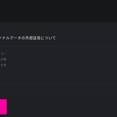
ソナルデータの外部送信について
レコー
社が提
示す登