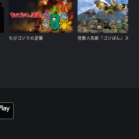
ちびゴジラの逆襲
怪獣人形劇『ゴ