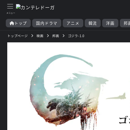
トップ
国内ドラマ
アニメ
韓流
洋画
邦
トップページ
映画
邦画
ゴジラ-1.0