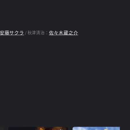
安藤サクラ
佐々木蔵之介
秋津淸治：