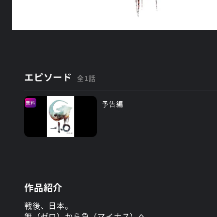
エピソード
全1話
予告編
無料
作品紹介
戦後、日本。
無（ゼロ）から負（マイナス）へ。