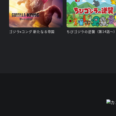
ゴジラxコング 新たなる帝国
ちびゴジラの逆襲（第14話～