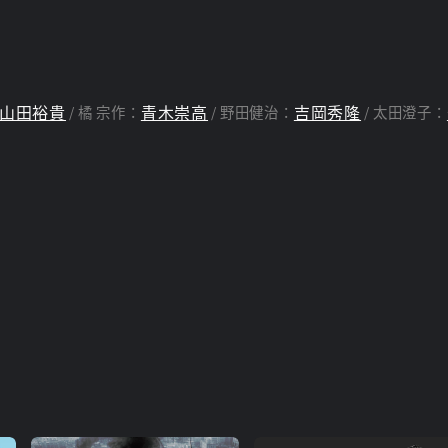
山田裕貴
青木崇高
吉岡秀隆
橘 宗作：
野田健治：
太田澄子：