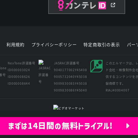
利用規約
プライバシーポリシー
特定商取引の表示
パー
NexTone許諾番号
JASRAC許諾番号
このエルマークは、
ID000003024
9040177002Y45408
ド会社・映像制作会
ID000008626
9005732040Y45038
供するコンテンツを
ID000008644
9009830085Y45038
録商標です。
9009830086Y45040
RIAJ40004007
Copyright © Kansai Television Co. Ltd. All Rights Reserved.
まずは14日間の無料トライアル!