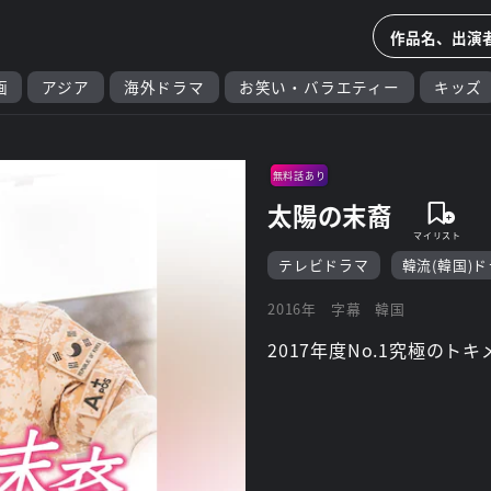
画
アジア
海外ドラマ
お笑い・バラエティー
キッズ
無料話あり
太陽の末裔
テレビドラマ
韓流(韓国)
2016年
字幕
韓国
2017年度No.1究極のト