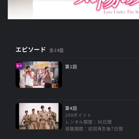
エピソード
全24話
第1回
無料
第4回
200ポイント
レンタル期間：30日間
視聴期間：初回再生後7日間