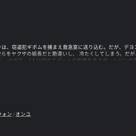
ンは、窃盗犯ギボムを捕まえ救急室に送り込む。だが、デヨ
彼らをヤクザの組長だと勘違いし、 冷たくしてしまう。だ
く。やがて、2人は初めてデートの約束をするが、シジンの
出会うことになる二人。青い海と陽光の下、二人は改めて恋
ウォン
オンユ