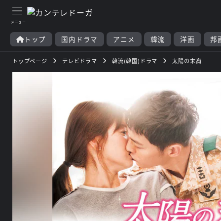
トップ
国内ドラマ
アニメ
韓流
洋画
邦
トップページ
テレビドラマ
韓流(韓国)ドラマ
太陽の末裔