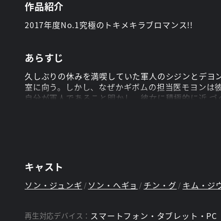
作品紹介
2017年度No.1究極のトキメキラブロマンス!!
あらすじ
久しぶりの休みを満喫していた軍人のシジンとデヨ
室に向う。しかし、なぜかギボムの担当医モヨンは
自分が軍人であること明かし、彼女に積極的に近 づ
後、ソウル から遠く離れた紛争地域ウルクで再び
スタッフ
キム・ウンスク、キム・ウォンソク
脚本：
キャスト
ソン・ジュンギ
ソン・へギョ
チン・グ
キム・ジ
スマートフォン・タブレット・PC
再生対応デバイス：