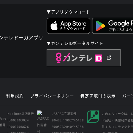
▼アプリダウンロード
▼カンテレIDポータルサイト
利用規約
プライバシーポリシー
特定商取引の表示
パー
NexTone許諾番号
JASRAC許諾番号
このエルマークは、
ID000003024
9040177002Y45408
ド会社・映像制作会
ID000008626
9005732040Y45038
供するコンテンツを