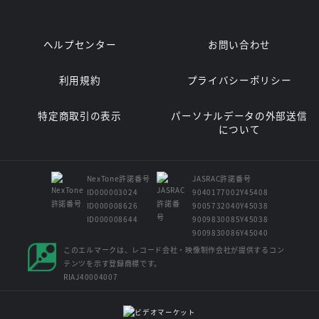
ヘルプセンター
お問い合わせ
利用規約
プライバシーポリシー
特定商取引の表示
パーソナルデータの外部送信
について
NexTone許諾番号
JASRAC許諾番号
ID000003024
9040177002Y45408
ID000008626
9005732040Y45038
ID000008644
9009830085Y45038
9009830086Y45040
このエルマークは、レコード会社・映像制作会社が提供するコン
テンツを示す登録商標です。
RIAJ40004007