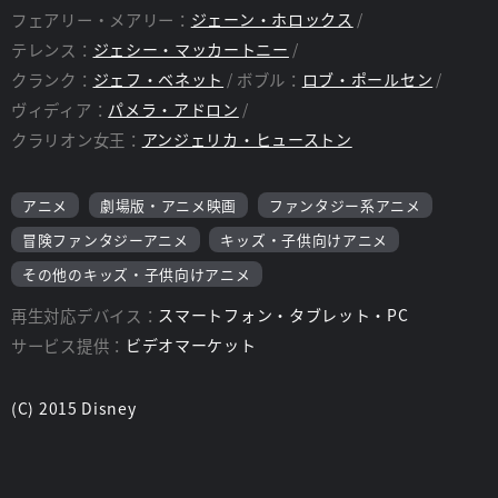
フェアリー・メアリー：
ジェーン・ホロックス
テレンス：
ジェシー・マッカートニー
クランク：
ジェフ・ベネット
ボブル：
ロブ・ポールセン
ヴィディア：
パメラ・アドロン
クラリオン女王：
アンジェリカ・ヒューストン
アニメ
劇場版・アニメ映画
ファンタジー系アニメ
冒険ファンタジーアニメ
キッズ・子供向けアニメ
その他のキッズ・子供向けアニメ
再生対応デバイス：
スマートフォン・タブレット・PC
サービス提供：
ビデオマーケット
(C) 2015 Disney