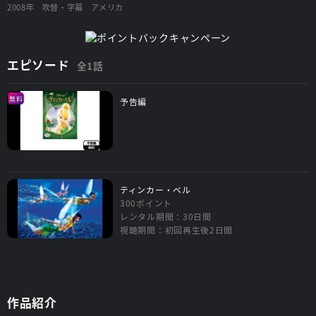
2008年
吹替・字幕
アメリカ
エピソード
全1話
無料
予告編
ティンカー・ベル
300ポイント
レンタル期間：30日間
視聴期間：初回再生後2日間
作品紹介