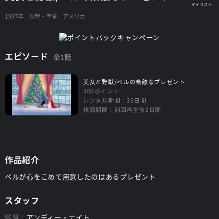
1997年
吹替・字幕
アメリカ
エピソード
全1話
美女と野獣/ベルの素敵なプレゼント
300ポイント
レンタル期間：30日間
視聴期間：初回再生後2日間
作品紹介
ベルが心をこめて用意したのはあるプレゼント
スタッフ
監督：
アンディー・ナイト