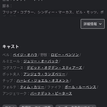
脚本：
フリップ・コブラー、シンディー・マーカス、ビル・モッツ、ボ
ブ・ロス
詳細情報
キャスト
ベル：
ペイジ・オハラ
野獣：
ロビー・ベンソン
ルミエール：
ジュリー・オーバック
コグスワース：
デビッド・オグデン・スティアーズ
ポット夫人：
アンジェラ・ランズベリー
チップ：
ハーレイ・ジョエル・オスメント
フォルテ：
ティム・カリー
ファイフ：
ポール・ルーベンス
アンジェリーク：
バーナデット・ピータース