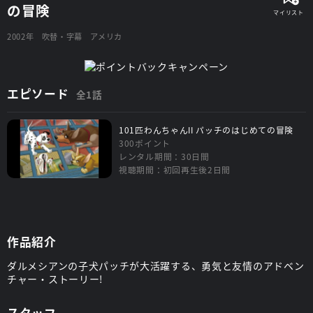
の冒険
2002年
吹替・字幕
アメリカ
エピソード
全1話
101匹わんちゃんII パッチのはじめての冒険
300ポイント
レンタル期間：30日間
視聴期間：初回再生後2日間
作品紹介
ダルメシアンの子犬パッチが大活躍する、勇気と友情のアドベン
チャー・ストーリー!
スタッフ