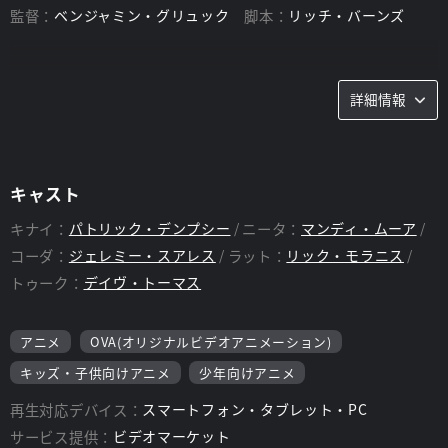
監督：
ベンジャミン・グリュック
脚本：
リッチ・バーンズ
詳細情報
キャスト
キナイ：
パトリック・デンプシー
ニータ：
マンディ・ムーア
コーダ：
ジェレミー・スアレス
ラット：
リック・モラニス
トゥーク：
デイヴ・トーマス
アニメ
OVA(オリジナルビデオアニメーション)
キッズ・子供向けアニメ
少年向けアニメ
再生対応デバイス：
スマートフォン・タブレット・PC
サービス提供：
ビデオマーケット