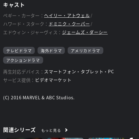
っていた。カーターは、秘密諜報機関SSRにいたが、同僚の多く
キャスト
はカーターをキャプテン・アメリカのかつての世話役としてしか
扱わず、雑用担当の女性として閑職に就かされていた。
ペギー・カーター：
ヘイリー・アトウェル
一方、行方をくらましていたスタークが姿を現し、カーターに秘
ハワード・スターク：
ドミニク・クーパー
密の任務を依頼する。カーターは、スタークの執事ジャーヴィス
の協力も得て、捜査を始めるが―。
エドウィン・ジャーヴィス：
ジェームズ・ダーシー
シールド創設の秘密がついに明らかに!エージェント・カーター
が活躍するスパイ・アクション・ドラマ!!
テレビドラマ
海外ドラマ
アメリカドラマ
アクションドラマ
再生対応デバイス：
スマートフォン・タブレット・PC
サービス提供：
ビデオマーケット
(C) 2016 MARVEL & ABC Studios.
関連シリーズ
もっと見る