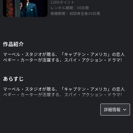
1280ポイント
レンタル期間：30日間
視聴期間：初回再生後30日間
作品紹介
マーベル・スタジオが贈る、「キャプテン・アメリカ」の恋人
ペギー・カーターが活躍する、スパイ・アクション・ドラマ!
あらすじ
マーベル・スタジオが贈る、「キャプテン・アメリカ」の恋人
ペギー・カーターが活躍する、スパイ・アクション・ドラマ!
第二次世界大戦中、ヒドラとの死闘により、キャプテン・アメリ
詳細情報
カは消息を絶った。彼の恋人でもあるエージェントのペギー・カ
ーターは、共に戦い敵を倒したが、最愛の人を失った…。
時は1946年、ニューヨーク。戦友のハワード・スタークは、戦
時中に敵国へ武器を販売した国家反逆罪の容疑で追われる身とな