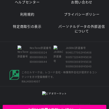
ヘルプセンター
お問い合わせ
利用規約
プライバシーポリシー
特定商取引の表示
パーソナルデータの外部送信
について
NexTone許諾番号
JASRAC許諾番号
ID000003024
9040177002Y45408
ID000008626
9005732040Y45038
ID000008644
9009830085Y45038
9009830086Y45040
このエルマークは、レコード会社・映像制作会社が提供するコン
テンツを示す登録商標です。
RIAJ40004007
Copyright © Kansai Television Co. Ltd. All Rights Reserved.