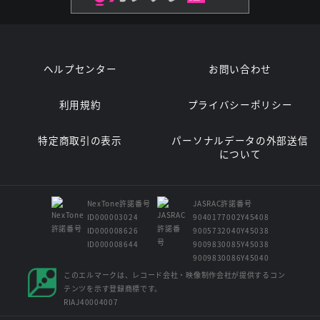
ヘルプセンター
お問い合わせ
利用規約
プライバシーポリシー
特定商取引の表示
パーソナルデータの外部送信
について
NexTone許諾番号
JASRAC許諾番号
ID000003024
9040177002Y45408
ID000008626
9005732040Y45038
ID000008644
9009830085Y45038
9009830086Y45040
このエルマークは、レコード会社・映像制作会社が提供するコン
テンツを示す登録商標です。
RIAJ40004007