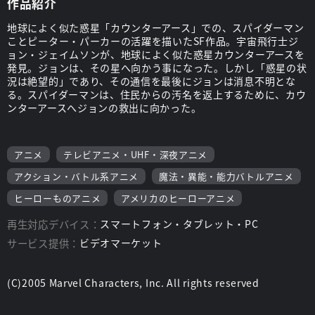
作品紹介
地球によく似た惑星「カウンターアース」での、スパイダーマン
ことピーター・パーカーの活躍を描いたSF作品。宇宙飛行士ジ
ョン・ジェイムソンが、地球によく似た惑星カウンターアースを
発見。ジョンは、その星へ向かう事になった。しかし「惑星の状
況は絶望的」であり、その通信を最後にジョンは消息不明とな
る。スパイダーマンは、住民からの汚名を返上するために、カウ
ンターアースへジョンの救出に向かった。
アニメ
テレビアニメ・UHF・深夜アニメ
アクション・バトル系アニメ
魔法・異能・能力バトルアニメ
ヒーローものアニメ
アメリカのヒーローアニメ
再生対応デバイス：
スマートフォン・タブレット・PC
サービス提供：
ビデオマーケット
(C)2005 Marvel Characters, Inc. All rights reserved