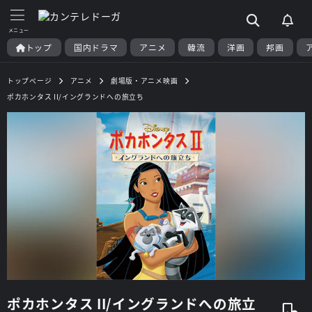
トップ
国内ドラマ
アニメ
韓流
洋画
邦画
トップページ
アニメ
劇場版・アニメ映画
ポカホンタス II/イングランドへの旅立ち
ポカホンタス II/イングランドへの旅立