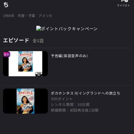
ち
1998年
吹替・字幕
アメリカ
エピソード
全1話
無料
予告編(英語音声のみ)
ポカホンタス II/イングランドへの旅立ち
300ポイント
レンタル期間：30日間
視聴期間：初回再生後2日間