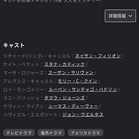
全米ドラマファンが選ぶ著名なアワードで、最高の栄誉に輝
詳細情報
く"最も好きなドラマ"を2年連続受賞し、劇中の小説を出版する
やベストセラーNo.1を獲得、関連コミック本も大人気と全米で
旋風を巻き起こしている『キャッスル/ミステリー作家のNY事件
簿』。
ますます目が離せないシーズン3はキャッスルとベケットの偶然
キャスト
の再会で幕を開ける。かつてない規模のアクションと緊迫感の中
で、物語はより華麗に、ドラマチックに加速する!母殺害の真相
リチャード(リック)・キャッスル：
ネイサン・フィリオン
に命懸けで近づいていくベケットを待つ驚愕のクライマックスと
ケイト・ベケット：
スタナ・カティック
は…!?
マーサ・ロジャーズ：
スーザン・サリヴァン
アレクシス・キャッスル：
モリー・C・クイン
ロイ・モンゴメリー：
ルーベン・サンチャゴ・ハドソン
ラニ・パリッシュ：
タマラ・ジョーンズ
ケヴィン・ライアン：
シーマス・ディーヴァー
ハヴィエル・エスポジート：
ジョン・ウエルタス
テレビドラマ
海外ドラマ
アメリカドラマ