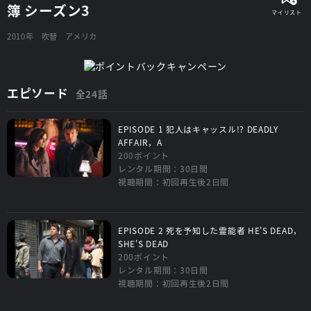
簿 シーズン3
2010年
吹替
アメリカ
エピソード
全24話
EPISODE 1 犯人はキャッスル!? DEADLY
AFFAIR，A
200ポイント
レンタル期間：30日間
視聴期間：初回再生後2日間
EPISODE 2 死を予知した霊能者 HE'S DEAD，
SHE'S DEAD
200ポイント
レンタル期間：30日間
視聴期間：初回再生後2日間