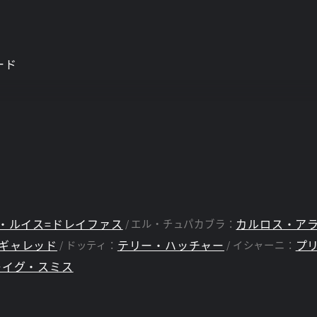
ード
・ルイス=ドレイファス
カルロス・ア
エル・チュパカブラ：
ギャレッド
テリー・ハッチャー
プ
ドッティ：
イシャーニ：
レイグ・スミス