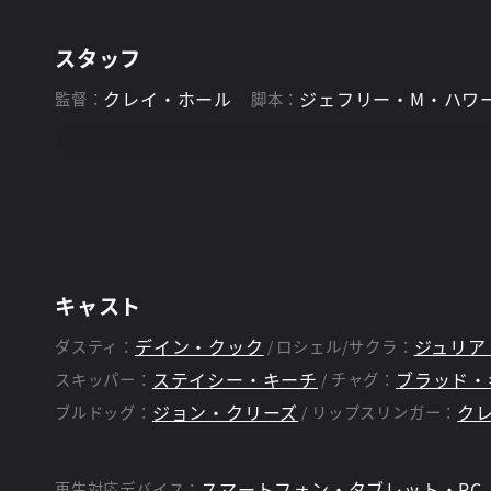
スタッフ
クレイ・ホール
ジェフリー・M・ハワ
監督：
脚本：
キャスト
デイン・クック
ジュリア
ダスティ：
ロシェル/サクラ：
ステイシー・キーチ
ブラッド・
スキッパー：
チャグ：
ジョン・クリーズ
ク
ブルドッグ：
リップスリンガー：
スマートフォン・タブレット・PC
再生対応デバイス：