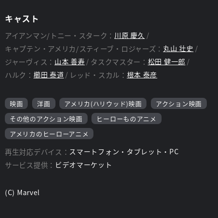
キャスト
アイアンマン/トニー・スターク：
川原 慶久
キャプテン・アメリカ/スティーブ・ロジャーズ：
丸山 壮史
ジャーヴィス：
山本 善寿
タスクマスター：
松田 健一郎
ハルク：
櫛田 泰道
レッド・スカル：
根本 泰彦
映画
洋画
アメリカ(ハリウッド)映画
アクション映画
その他のアクション映画
ヒーローものアニメ
アメリカのヒーローアニメ
再生対応デバイス：
スマートフォン・タブレット・PC
サービス提供：
ビデオマーケット
(C) Marvel