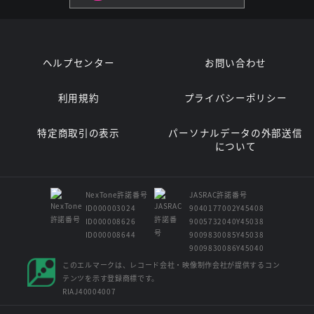
ヘルプセンター
お問い合わせ
利用規約
プライバシーポリシー
特定商取引の表示
パーソナルデータの外部送信
について
NexTone許諾番号
JASRAC許諾番号
ID000003024
9040177002Y45408
ID000008626
9005732040Y45038
ID000008644
9009830085Y45038
9009830086Y45040
このエルマークは、レコード会社・映像制作会社が提供するコン
テンツを示す登録商標です。
RIAJ40004007