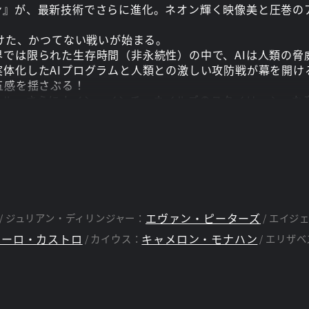
ン』が、最新技術でさらに進化。ネオン輝く映像美と圧巻の
賭けた、かつてない戦いが始まる。
では限られた生存時間（非永続性）の中で、AIは人類の脅
体化したAIプログラムと人類との激しい攻防戦が幕を開け
五感を揺さぶる！
ル、さらにナイン・インチ・ネイルズのスタイリッシュな音
来の融合した世界観も見どころ。
になられた場合、光過敏性発作やてんかんの症状など、光感
。光に対する感受性は個々のお客様によって異なりますので
エヴァン・ピーターズ
ジュリアン・ディリンジャー：
エイジ
グトウ
ゥーロ・カストロ
キャメロン・モナハン
カイウス：
エリザベ