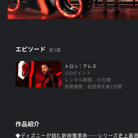
エピソード
全1話
トロン：アレス
100ポイント
レンタル期間：30日間
視聴期間：初回再生後2日間
作品紹介
◆ディズニーが挑む新映像革命——シリーズ史上最高