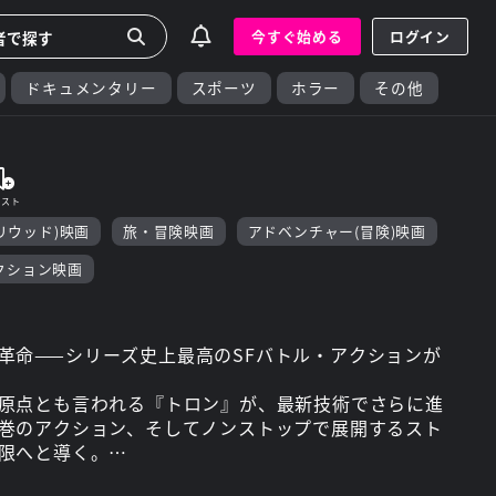
今すぐ始める
ログイン
ドキュメンタリー
スポーツ
ホラー
その他
リウッド)映画
旅・冒険映画
アドベンチャー(冒険)映画
アクション映画
革命——シリーズ史上最高のSFバトル・アクションが
原点とも言われる『トロン』が、最新技術でさらに進
巻のアクション、そしてノンストップで展開するスト
限へと導く。
ちの暴走。人類との未来を賭けた、かつてない戦いが始