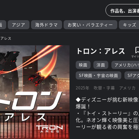
画
アジア
海外ドラマ
お笑い・バラエティー
キッズ
：アレス
トロン：アレス
映画
洋画
アメリカ(ハ
SF映画・宇宙の映画
SF
2025年
吹替・字幕
アメリカ
◆ディズニーが挑む新映像
爆誕！
・『トイ・ストーリー』の
化。ネオン輝く映像美と圧
ーリーが観る者の興奮を極
◆寿命29分のAI兵士た