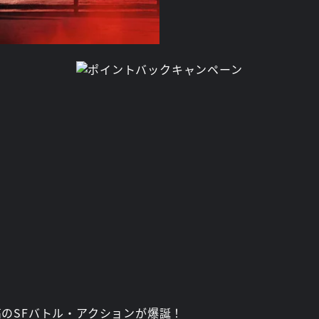
まる。
・ここから始められる、新
永続性）の中で、AIは人
は？デジタル世界（グリッ
と人類との激しい攻防戦が
◆「トロン」ならではの“
・疾走するライトサイクル
チ・ネイルズのスタイリッ
ーム世界や音楽、ネオン演
見どころ。
※本編には、一部、光に対
作やてんかんの症状など、
シーン（光の点滅が続くシ
個々のお客様によって異な
い。
のSFバトル・アクションが爆誕！