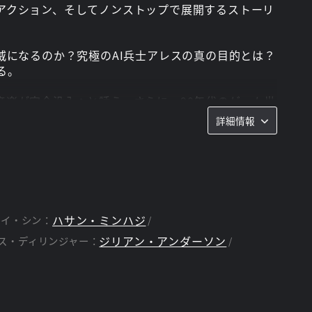
アクション、そしてノンストップで展開するストーリ
威になるのか？究極のAI兵士アレスの真の目的とは？
る。
楽が完全没入へと誘う。さらに、90年代のゲーム世
詳細情報
受性反応による諸症状を引き起こす可能性のあるシー
、ご鑑賞いただく際には予めご注意ください。
ハサン・ミンハジ
ェイ・シン：
ジリアン・アンダーソン
ス・ディリンジャー：