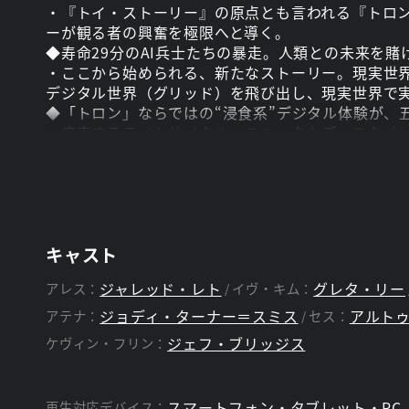
・『トイ・ストーリー』の原点とも言われる『トロ
ーが観る者の興奮を極限へと導く。
◆寿命29分のAI兵士たちの暴走。人類との未来を
・ここから始められる、新たなストーリー。現実世界
デジタル世界（グリッド）を飛び出し、現実世界で実
◆「トロン」ならではの“浸食系”デジタル体験が、
・疾走するライトサイクル、ユニークなディスクバト
界や音楽、ネオン演出、小道具など、レトロと近未
※本編には、一部、光に対して敏感なお客様がご覧
ン（光の点滅が続くシーン等）が含まれております
キャスト
スタッフ
ジャレッド・レト
グレタ・リー
アレス：
イヴ・キム：
ヨアヒム・ローニング
ジェシー・ウィ
監督：
脚本：
ジョディ・ターナー＝スミス
アルト
アテナ：
セス：
ジェフ・ブリッジス
ケヴィン・フリン：
スマートフォン・タブレット・PC
再生対応デバイス：